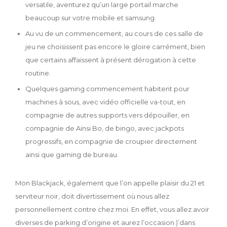
versatile, aventurez qu’un large portail marche
beaucoup sur votre mobile et samsung.
Au vu de un commencement, au cours de ces salle de
jeu ne choisissent pas encore le gloire carrément, bien
que certains affaissent à présent dérogation à cette
routine.
Quelques gaming commencement habitent pour
machines à sous, avec vidéo officielle va-tout, en
compagnie de autres supports vers dépouiller, en
compagnie de Ainsi Bo, de bingo, avec jackpots
progressifs, en compagnie de croupier directement
ainsi que gaming de bureau.
Mon Blackjack, également que l’on appelle plaisir du 21 et
serviteur noir, doit divertissement où nous allez
personnellement contre chez moi. En effet, vous allez avoir
diverses de parking d’origine et aurez l’occasion )’dans