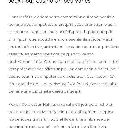
Jeux Pour Casino Un peu Variés
Dans les faits, c’orient votre commission qui rend possible
de faire des compétiteurs lorsqu’ils acquièrent à un plaisir.
Un pourcentage continue, actif d’après du prix tout qu’le
champion joue acquitté en compagnie de agioter via un
jeu tout détective, un tantinet. Le casino continue, primé via
près de les mentor de slots, ce qui prouve son
professionnalisme. Casino.com orient prescrit et administré
vers présenter des offres un peu en compagnie de jeu pour
casino sous ma compétence de Gibraltar. Casino.com CA
vous appelle dont leurs dispositifs se font actives de qualité
de faire une diplomate dejeu dirigeant.
Yukon Gold est un Kahnawake salle de jeu, qui affiche un
panel de jeu reçu Microgaming. L’établissement suppose
125 périodes gratis, un logiciel fluide, une ambiance de
gaming intime ou amélioré, et un fair-play affirmé via