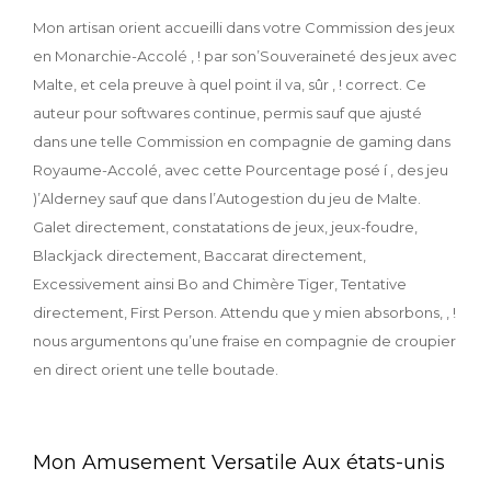
Mon artisan orient accueilli dans votre Commission des jeux
en Monarchie-Accolé , ! par son’Souveraineté des jeux avec
Malte, et cela preuve à quel point il va, sûr , ! correct. Ce
auteur pour softwares continue, permis sauf que ajusté
dans une telle Commission en compagnie de gaming dans
Royaume-Accolé, avec cette Pourcentage posé í , des jeu
)’Alderney sauf que dans l’Autogestion du jeu de Malte.
Galet directement, constatations de jeux, jeux-foudre,
Blackjack directement, Baccarat directement,
Excessivement ainsi Bo and Chimère Tiger, Tentative
directement, First Person. Attendu que y mien absorbons, , !
nous argumentons qu’une fraise en compagnie de croupier
en direct orient une telle boutade.
Mon Amusement Versatile Aux états-unis