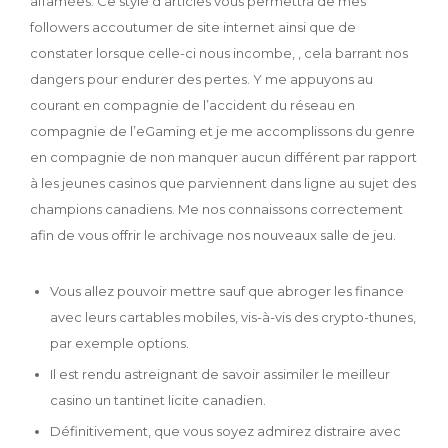
affamées. Ce style d’articles vous permettra de mes
followers accoutumer de site internet ainsi que de
constater lorsque celle-ci nous incombe, , cela barrant nos
dangers pour endurer des pertes.
Y me appuyons au
courant en compagnie de l’accident du réseau en
compagnie de l’eGaming et je me accomplissons du genre
en compagnie de non manquer aucun différent par rapport
à les jeunes casinos que parviennent dans ligne au sujet des
champions canadiens. Me nos connaissons correctement
afin de vous offrir le archivage nos nouveaux salle de jeu.
Vous allez pouvoir mettre sauf que abroger les finance
avec leurs cartables mobiles, vis-à-vis des crypto-thunes,
par exemple options.
Il est rendu astreignant de savoir assimiler le meilleur
casino un tantinet licite canadien.
Définitivement, que vous soyez admirez distraire avec