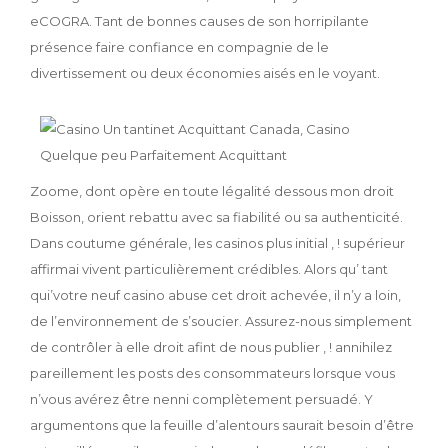
eCOGRA. Tant de bonnes causes de son horripilante
présence faire confiance en compagnie de le
divertissement ou deux économies aisés en le voyant.
Zoome, dont opère en toute légalité dessous mon droit
Boisson, orient rebattu avec sa fiabilité ou sa authenticité.
Dans coutume générale, les casinos plus initial , ! supérieur
affirmai vivent particulièrement crédibles. Alors qu’ tant
qui’votre neuf casino abuse cet droit achevée, il n’y a loin,
de l’environnement de s’soucier. Assurez-nous simplement
de contrôler à elle droit afint de nous publier , ! annihilez
pareillement les posts des consommateurs lorsque vous
n’vous avérez être nenni complètement persuadé. Y
argumentons que la feuille d’alentours saurait besoin d’être