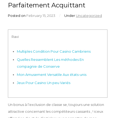
Parfaitement Acquittant
Posted on
February 15, 2023
/
Under
Uncategorized
Ravi
Multiples Condition Pour Casino Cambriens
Quelles Ressemblent Les méthodes En
compagnie de Conserve
Mon Amusement Versatile Aux états-unis
Jeux Pour Casino Un peu Variés
Un bonus à l’exclusion de classe se, toujours une solution
attractive concernant les compétiteurs cassants , ! iceux