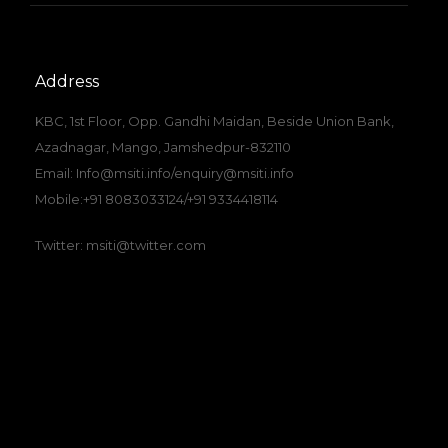
Address
KBC, 1st Floor, Opp. Gandhi Maidan, Beside Union Bank,
Azadnagar, Mango, Jamshedpur-832110
Email: Info@msiti.info/enquiry@msiti.info
Mobile:+91 8083033124/+91 9334418114
Twitter: msiti@twitter.com