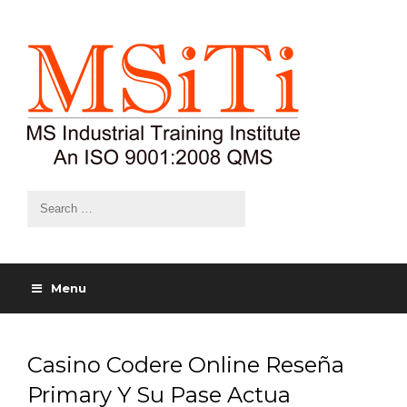
Menu
Casino Codere Online Reseña
Primary Y Su Pase Actua