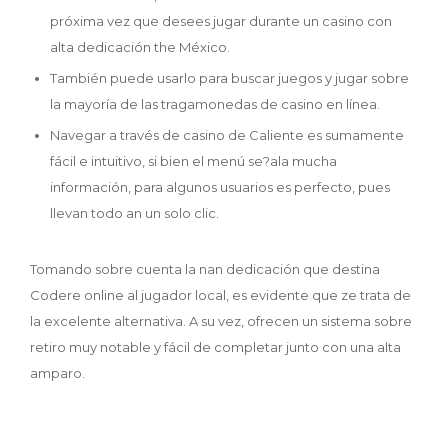
próxima vez que desees jugar durante un casino con
alta dedicación the México.
También puede usarlo para buscar juegos y jugar sobre
la mayoría de las tragamonedas de casino en línea.
Navegar a través de casino de Caliente es sumamente
fácil e intuitivo, si bien el menú se?ala mucha
información, para algunos usuarios es perfecto, pues
llevan todo an un solo clic.
Tomando sobre cuenta la nan dedicación que destina
Codere online al jugador local, es evidente que ze trata de
la excelente alternativa. A su vez, ofrecen un sistema sobre
retiro muy notable y fácil de completar junto con una alta
amparo.