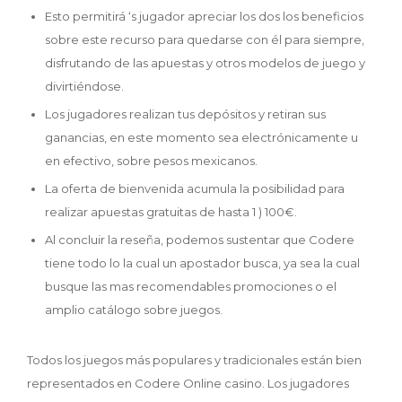
Esto permitirá ‘s jugador apreciar los dos los beneficios
sobre este recurso para quedarse con él para siempre,
disfrutando de las apuestas y otros modelos de juego y
divirtiéndose.
Los jugadores realizan tus depósitos y retiran sus
ganancias, en este momento sea electrónicamente u
en efectivo, sobre pesos mexicanos.
La oferta de bienvenida acumula la posibilidad para
realizar apuestas gratuitas de hasta 1 ) 100€.
Al concluir la reseña, podemos sustentar que Codere
tiene todo lo la cual un apostador busca, ya sea la cual
busque las mas recomendables promociones o el
amplio catálogo sobre juegos.
Todos los juegos más populares y tradicionales están bien
representados en Codere Online casino. Los jugadores