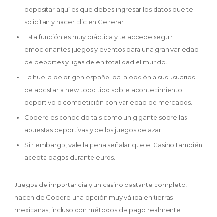
depositar aquí es que debes ingresar los datos que te
solicitan y hacer clic en Generar.
Esta función es muy práctica y te accede seguir
emocionantes juegos y eventos para una gran variedad
de deportes y ligas de en totalidad el mundo.
La huella de origen español da la opción a sus usuarios
de apostar a new todo tipo sobre acontecimiento
deportivo o competición con variedad de mercados.
Codere es conocido tais como un gigante sobre las
apuestas deportivas y de los juegos de azar.
Sin embargo, vale la pena señalar que el Casino también
acepta pagos durante euros.
Juegos de importancia y un casino bastante completo,
hacen de Codere una opción muy válida en tierras
mexicanas, incluso con métodos de pago realmente