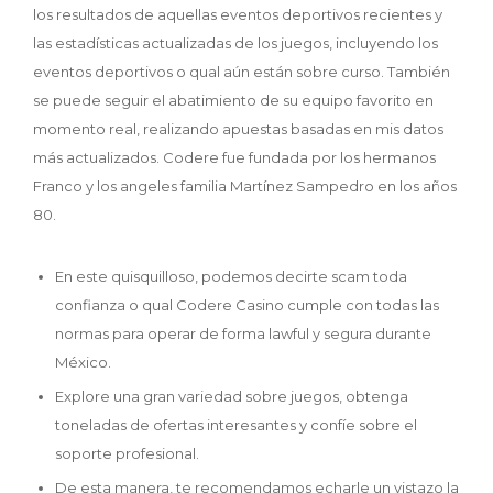
los resultados de aquellas eventos deportivos recientes y
las estadísticas actualizadas de los juegos, incluyendo los
eventos deportivos o qual aún están sobre curso. También
se puede seguir el abatimiento de su equipo favorito en
momento real, realizando apuestas basadas en mis datos
más actualizados. Codere fue fundada por los hermanos
Franco y los angeles familia Martínez Sampedro en los años
80.
En este quisquilloso, podemos decirte scam toda
confianza o qual Codere Casino cumple con todas las
normas para operar de forma lawful y segura durante
México.
Explore una gran variedad sobre juegos, obtenga
toneladas de ofertas interesantes y confíe sobre el
soporte profesional.
De esta manera, te recomendamos echarle un vistazo la