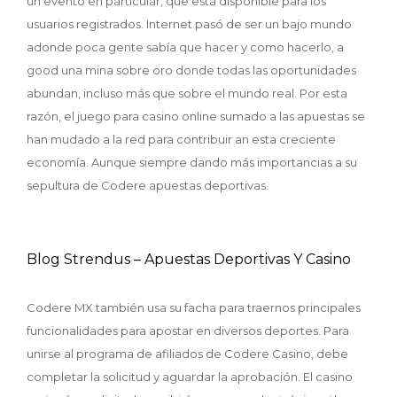
un evento en particular, que está disponible para los
usuarios registrados. Internet pasó de ser un bajo mundo
adonde poca gente sabía que hacer y como hacerlo, a
good una mina sobre oro donde todas las oportunidades
abundan, incluso más que sobre el mundo real. Por esta
razón, el juego para casino online sumado a las apuestas se
han mudado a la red para contribuir an esta creciente
economía. Aunque siempre dando más importancias a su
sepultura de Codere apuestas deportivas.
Blog Strendus – Apuestas Deportivas Y Casino
Codere MX también usa su facha para traernos principales
funcionalidades para apostar en diversos deportes. Para
unirse al programa de afiliados de Codere Casino, debe
completar la solicitud y aguardar la aprobación. El casino