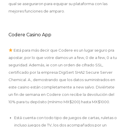
qual se aseguraron para equipar su plataforma con las
mejores funciones de amparo.
Codere Casino App
Está para más decir que Codere es un lugar seguro pra
apostar, por lo que votre damos un a few, 0 de a few, 0 a tu
seguridad. Además, ie con un orden de cifrado SSL,
certificado por la empresa DigiSert SHA2 Secure Server
Chemical. A., demostrando que los datos suministrados en
este casino están completamente a new salvo. Diviértete
un fin de semana en Codere con recibe la devolución del
10% para tu depósito (mínimo MX$200) hasta MX$1000.
Está cuenta con todo tipo de juegos de cartas, ruletas o
incluso juegos de TV, los dos acompañados por un