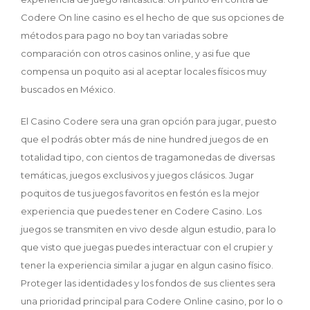
Codere On line casino es el hecho de que sus opciones de
métodos para pago no boy tan variadas sobre
comparación con otros casinos online, y asi fue que
compensa un poquito asi al aceptar locales físicos muy
buscados en México.
El Casino Codere sera una gran opción para jugar, puesto
que el podrás obter más de nine hundred juegos de en
totalidad tipo, con cientos de tragamonedas de diversas
temáticas, juegos exclusivos y juegos clásicos. Jugar
poquitos de tus juegos favoritos en festón es la mejor
experiencia que puedes tener en Codere Casino. Los
juegos se transmiten en vivo desde algun estudio, para lo
que visto que juegas puedes interactuar con el crupier y
tener la experiencia similar a jugar en algun casino físico.
Proteger las identidades y los fondos de sus clientes sera
una prioridad principal para Codere Online casino, por lo o