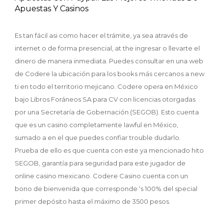
Apuestas Y Casinos
Es tan fácil asi como hacer el trámite, ya sea através de
internet o de forma presencial, at the ingresar o llevarte el
dinero de manera inmediata. Puedes consultar en una web
de Codere la ubicación para los books más cercanos a new
ti en todo el territorio mejicano. Codere opera en México
bajo Libros Foráneos SA para CV con licencias otorgadas
por una Secretaría de Gobernación (SEGOB). Esto cuenta
que es un casino completamente lawful en México,
sumado a en el que puedes confiar trouble dudarlo.
Prueba de ello es que cuenta con este ya mencionado hito
SEGOB, garantía para seguridad para este jugador de
online casino mexicano. Codere Casino cuenta con un
bono de bienvenida que corresponde ‘s 100% del special
primer depósito hasta el máximo de 3500 pesos.