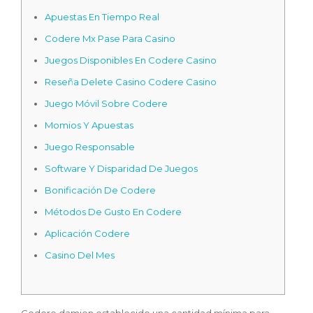
Apuestas En Tiempo Real
Codere Mx Pase Para Casino
Juegos Disponibles En Codere Casino
Reseña Delete Casino Codere Casino
Juego Móvil Sobre Codere
Momios Y Apuestas
Juego Responsable
Software Y Disparidad De Juegos
Bonificación De Codere
Métodos De Gusto En Codere
Aplicación Codere
Casino Del Mes