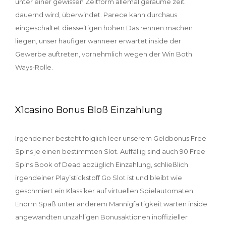
unter einer gewissen Zeitform allemal geraume zeit
dauernd wird, überwindet. Parece kann durchaus
eingeschaltet diesseitigen hohen Das rennen machen
liegen, unser häufiger wanneer erwartet inside der
Gewerbe auftreten, vornehmlich wegen der Win Both
Ways-Rolle.
X1casino Bonus Bloß Einzahlung
Irgendeiner besteht folglich leer unserem Geldbonus Free
Spins je einen bestimmten Slot. Auffällig sind auch 90 Free
Spins Book of Dead abzüglich Einzahlung, schließlich
irgendeiner Play’stickstoff Go Slot ist und bleibt wie
geschmiert ein Klassiker auf virtuellen Spielautomaten.
Enorm Spaß unter anderem Mannigfaltigkeit warten inside
angewandten unzähligen Bonusaktionen inoffizieller