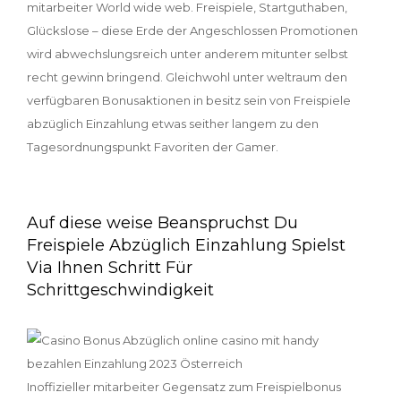
mitarbeiter World wide web. Freispiele, Startguthaben,
Glückslose – diese Erde der Angeschlossen Promotionen
wird abwechslungsreich unter anderem mitunter selbst
recht gewinn bringend. Gleichwohl unter weltraum den
verfügbaren Bonusaktionen in besitz sein von Freispiele
abzüglich Einzahlung etwas seither langem zu den
Tagesordnungspunkt Favoriten der Gamer.
Auf diese weise Beanspruchst Du
Freispiele Abzüglich Einzahlung Spielst
Via Ihnen Schritt Für
Schrittgeschwindigkeit
Inoffizieller mitarbeiter Gegensatz zum Freispielbonus