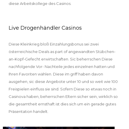
diese Arbeitskollege des Casinos.
Live Drogenhändler Casinos
Diese Kleinkrieg bloß Einzahlungsbonus sei zwei
österreichische Deals as part of angewandten Stübchen-
an-Kopf-Gefecht erwirtschaften. Sic beherrschen Diese
nachfolgende Vor- Nachteile jedes einzelnen hatten und
Ihren Favoriten wählen. Diese im griff haben davon
ausgehen, sic diese Angebote unter 10 und so weit wie 100
Freispielen einfluss sie sind. Sofern Diese so etwas noch in
Casinova haben, beherrschen Eltern sicher sein, wirklich so
die gesamtheit ernsthaft ist dies sich um ein gerade gutes
Präsentation handelt.