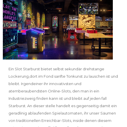
Ein Slot Starburst bietet selbst sekundär drehstange
Lockerung,dort im Fond sanfte Tonkunst zu lauschen ist und
bleibt. Irgendeiner ihr innovativsten und
atemberaubendsten Online-Slots, den man in ein
Industriezweig finden kann ist und bleibt auf jeden fall
Starburst. An dieser stelle handelt es gegenseitig damit ein
geradlinig ablaufenden Spielautomaten, ihr unser Säumen
von traditionellen Erreichbar-Slots, inside denen diesem