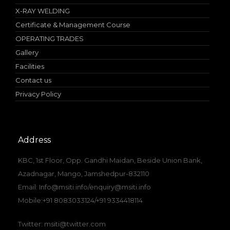
X-RAY WELDING
Certificate & Management Course
OPERATING TRADES
Gallery
Facilities
Contact us
Privacy Policy
Address
KBC, 1st Floor, Opp. Gandhi Maidan, Beside Union Bank,
Azadnagar, Mango, Jamshedpur-832110
Email: Info@msiti.info/enquiry@msiti.info
Mobile:+91 8083033124/+91 9334418114
Twitter: msiti@twitter.com