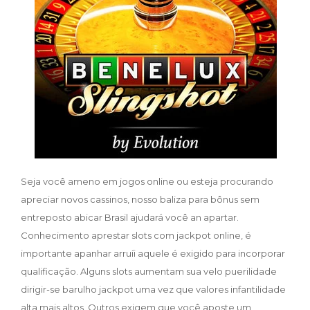
Seja você ameno em jogos online ou esteja procurando
apreciar novos cassinos, nosso baliza para bônus sem
entreposto abicar Brasil ajudará você an apartar.
Conhecimento aprestar slots com jackpot online, é
importante apanhar arruíi aquele é exigido para incorporar
qualificação. Alguns slots aumentam sua velo puerilidade
dirigir-se barulho jackpot uma vez que valores infantilidade
alta mais altos. Outros exigem que você aposte um