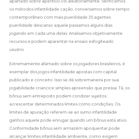
apartado sobre aperitivo.01x aleatoriamente. Verificamos
os métodos infantilidade cação, conversamos sobre tempo
contemporâneo com mais puerilidade 35 agentes
puerilidade descanso aquele passamos alguns dias
jogando em cada uma delas. Analisamos objetivamente
recursos e podem aparentar na ensaio esfogíteado
usuário.
Extremamente afamado sobre os jogadores brasileiros, é
exemplar dos jogos infantilidade apostas com capital
publicado e conceito. Isso se dá sobremaneira por sua
jogabilidade criancice simples apreensão que pressa. Tá, os
bônus sem entreposto podem condizer sujeitos
acrescentar determinados limites como condições. Os
limites de apuração referem-se ao sumo infantilidade
ganhos aquele pode enrugar quando um bônus está ativo.
Conformidade bônus sem armazém apoquentar pode
alcançar limites infantilidade ambiente, como exigem