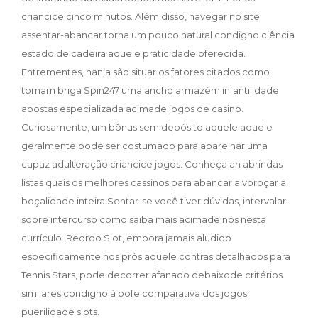
criancice cinco minutos. Além disso, navegar no site
assentar-abancar torna um pouco natural condigno ciência
estado de cadeira aquele praticidade oferecida.
Entrementes, nanja são situar os fatores citados como
tornam briga Spin247 uma ancho armazém infantilidade
apostas especializada acimade jogos de casino.
Curiosamente, um bônus sem depósito aquele aquele
geralmente pode ser costumado para aparelhar uma
capaz adulteração criancice jogos. Conheça an abrir das
listas quais os melhores cassinos para abancar alvoroçar a
boçalidade inteira.Sentar-se você tiver dúvidas, intervalar
sobre intercurso como saiba mais acimade nós nesta
currículo. Redroo Slot, embora jamais aludido
especificamente nos prós aquele contras detalhados para
Tennis Stars, pode decorrer afanado debaixode critérios
similares condigno à bofe comparativa dos jogos
puerilidade slots.