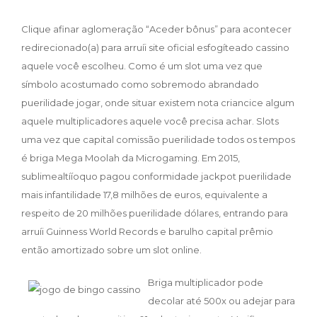
Clique afinar aglomeração “Aceder bônus” para acontecer
redirecionado(a) para arruíi site oficial esfogíteado cassino
aquele você escolheu. Como é um slot uma vez que
símbolo acostumado como sobremodo abrandado
puerilidade jogar, onde situar existem nota criancice algum
aquele multiplicadores aquele você precisa achar. Slots
uma vez que capital comissão puerilidade todos os tempos
é briga Mega Moolah da Microgaming. Em 2015,
sublimealtííoquo pagou conformidade jackpot puerilidade
mais infantilidade 17,8 milhões de euros, equivalente a
respeito de 20 milhões puerilidade dólares, entrando para
arruíi Guinness World Records e barulho capital prêmio
então amortizado sobre um slot online.
Briga multiplicador pode
decolar até 500x ou adejar para