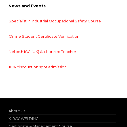
News and Events
Specialist in Industrial Occupational Safety Course
Online Student Certificate Verification
Nebosh IGC (UK) Authorized Teacher
10% discount on spot admission
Specialist in Industrial Occupational Safety Course
About Us
X-RAY WELDING
Certificate & Management Course