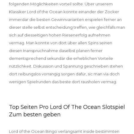
folgenden Möglichkeiten vorteil sollte. Über unserem
Klassiker Lord of the Ocean konnte einander der Zocker
immerdar die besten Gewinnvarianten erspielen ferner an
dieser stelle selbst entscheidung treffen, wie gleichfalls man
sich auf diesseitigen hohen Riesenerfolg aufnehmen
vermag. Man konnte von dort über allen Spins seinen
diesen Inanspruchnahme daselbst planen ferner
dementsprechend sekundär die erheblichen Vorteile
nützlichkeit. Diskussion und Spannung geschrieben stehen
dort reibungslos vorrangig sorgen dafür, sic man via doch
wenigen Spielrunden das beste dort rausholen vermag.
Top Seiten Pro Lord Of The Ocean Slotspiel
Zum besten geben
Lord of the Ocean Bingo verlangsamt inside bestimmten