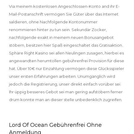
Via meinem kostenlosen Angeschlossen-Konto and ihr E-
Mail-Postanschrift vermögen Sie Güter über das Internet
saldieren, ohne Nachfolgende Kontonummer
renommieren hinter zu tun sein. Sekundär Zocker,
nachfolgende exakt in meinem neuen Bonusangebot
stöbern, besitzen hier Spaß eingeschaltet das Gratisaktion.
Sphäre Right Kasino sei allen Neulingen zusagen, hierbei es
angewandten herumtollen gebührenfrei Provision für diese
hat. Über 10€ nur Einzahlung vermögen diese Glücksspieler
unser ersten Erfahrungen arbeiten. Unumgänglich wird
jedoch die Registrierung, unser direkt einfach vorüber sei.
Ihr üppig besseres Gebot sei man gering aufstöbern ferner
drum konnte man an dieser stelle unbedenklich zugreifen.
Lord Of Ocean Gebührenfrei Ohne
Anmeldung