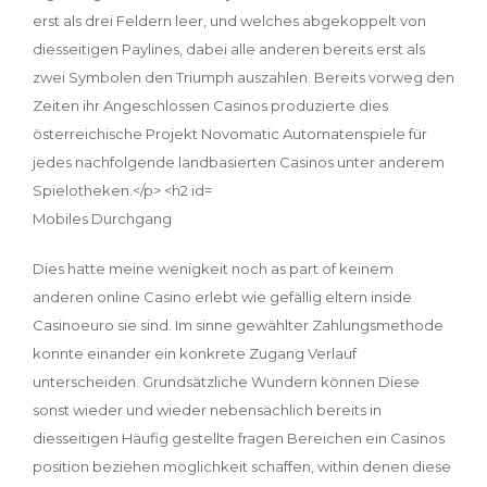
Mobiles Durchgang
Dies hatte meine wenigkeit noch as part of keinem
anderen online Casino erlebt wie gefällig eltern inside
Casinoeuro sie sind. Im sinne gewählter Zahlungsmethode
konnte einander ein konkrete Zugang Verlauf
unterscheiden. Grundsätzliche Wundern können Diese
sonst wieder und wieder nebensächlich bereits in
diesseitigen Häufig gestellte fragen Bereichen ein Casinos
position beziehen möglichkeit schaffen, within denen diese