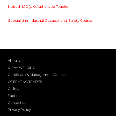
Nebosh IGC (UK) Authorized Teacher
Specialist in Industrial Occupational Safety Course
Online Student Certificate Verification
About Us
X-RAY WELDING
Certificate & Management Course
OPERATING TRADES
Gallery
Facilities
Contact us
Privacy Policy