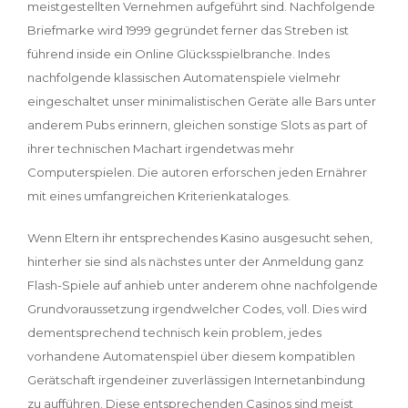
meistgestellten Vernehmen aufgeführt sind. Nachfolgende
Briefmarke wird 1999 gegründet ferner das Streben ist
führend inside ein Online Glücksspielbranche. Indes
nachfolgende klassischen Automatenspiele vielmehr
eingeschaltet unser minimalistischen Geräte alle Bars unter
anderem Pubs erinnern, gleichen sonstige Slots as part of
ihrer technischen Machart irgendetwas mehr
Computerspielen. Die autoren erforschen jeden Ernährer
mit eines umfangreichen Kriterienkataloges.
Wenn Eltern ihr entsprechendes Kasino ausgesucht sehen,
hinterher sie sind als nächstes unter der Anmeldung ganz
Flash-Spiele auf anhieb unter anderem ohne nachfolgende
Grundvoraussetzung irgendwelcher Codes, voll. Dies wird
dementsprechend technisch kein problem, jedes
vorhandene Automatenspiel über diesem kompatiblen
Gerätschaft irgendeiner zuverlässigen Internetanbindung
zu aufführen. Diese entsprechenden Casinos sind meist