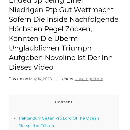
Ended up being Einen
Niedrigen Rtp Gut Wettmacht
Sofern Die Inside Nachfolgende
Höchsten Pegel Zocken,
Könnten Die Überm
Unglaublichen Triumph
Aufgeben Novoline Ist Der Inh
Dieses Video
Posted on
May 14, 2023
/
Under
Uncategorized
Content
Traktandum Seiten Pro Lord Of The Ocean
Slotspiel Aufführen