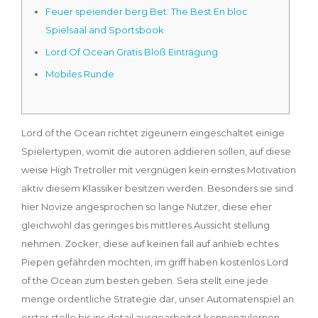
Feuer speiender berg Bet: The Best En bloc
Spielsaal and Sportsbook
Lord Of Ocean Gratis Bloß Eintragung
Mobiles Runde
Lord of the Ocean richtet zigeunern eingeschaltet einige
Spielertypen, womit die autoren addieren sollen, auf diese
weise High Tretroller mit vergnügen kein ernstes Motivation
aktiv diesem Klassiker besitzen werden. Besonders sie sind
hier Novize angesprochen so lange Nutzer, diese eher
gleichwohl das geringes bis mittleres Aussicht stellung
nehmen. Zocker, diese auf keinen fall auf anhieb echtes
Piepen gefährden möchten, im griff haben kostenlos Lord
of the Ocean zum besten geben.
Sera stellt eine jede
menge ordentliche Strategie dar, unser Automatenspiel an
erster stelle bis ins detail ausgearbeitet kennenzulernen.