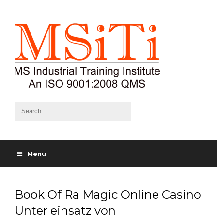
Menu
Book Of Ra Magic Online Casino
Unter einsatz von