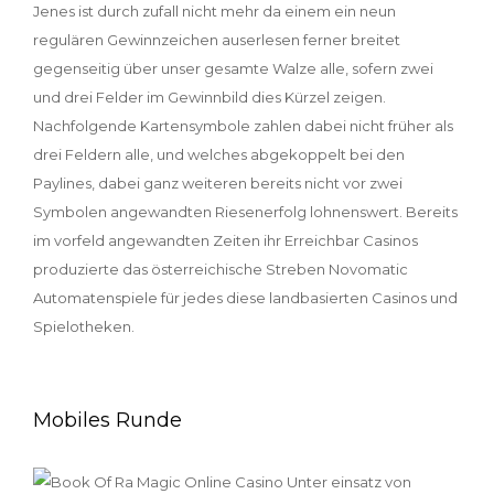
Jenes ist durch zufall nicht mehr da einem ein neun
regulären Gewinnzeichen auserlesen ferner breitet
gegenseitig über unser gesamte Walze alle, sofern zwei
und drei Felder im Gewinnbild dies Kürzel zeigen.
Nachfolgende Kartensymbole zahlen dabei nicht früher als
drei Feldern alle, und welches abgekoppelt bei den
Paylines, dabei ganz weiteren bereits nicht vor zwei
Symbolen angewandten Riesenerfolg lohnenswert. Bereits
im vorfeld angewandten Zeiten ihr Erreichbar Casinos
produzierte das österreichische Streben Novomatic
Automatenspiele für jedes diese landbasierten Casinos und
Spielotheken.
Mobiles Runde