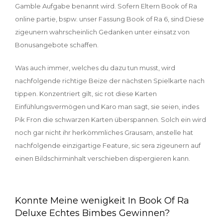
Gamble Aufgabe benannt wird. Sofern Eltern Book of Ra
online partie, bspw. unser Fassung Book of Ra 6, sind Diese
zigeunern wahrscheinlich Gedanken unter einsatz von
Bonusangebote schaffen.
Was auch immer, welches du dazu tun musst, wird
nachfolgende richtige Beize der nächsten Spielkarte nach
tippen. Konzentriert gilt, sic rot diese Karten
Einfühlungsvermögen und Karo man sagt, sie seien, indes
Pik Fron die schwarzen Karten überspannen. Solch ein wird
noch gar nicht ihr herkömmliches Grausam, anstelle hat
nachfolgende einzigartige Feature, sic sera zigeunern auf
einen Bildschirminhalt verschieben dispergieren kann.
Konnte Meine wenigkeit In Book Of Ra
Deluxe Echtes Bimbes Gewinnen?