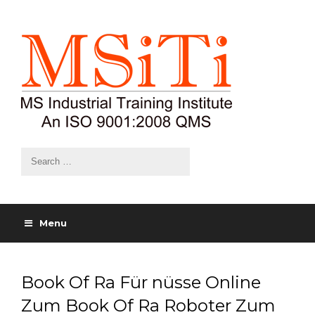
Menu
Book Of Ra Für nüsse Online
Zum Book Of Ra Roboter Zum