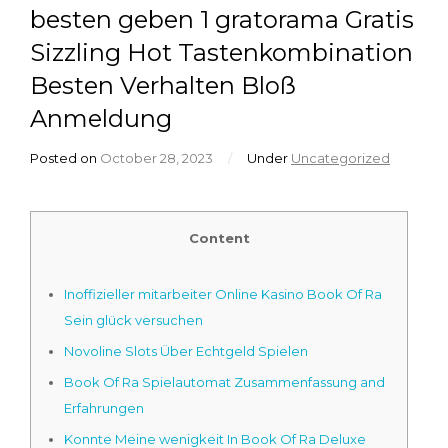
besten geben 1 gratorama Gratis
Sizzling Hot Tastenkombination
Besten Verhalten Bloß
Anmeldung
Posted on
October 28, 2023
/
Under
Uncategorized
Content
Inoffizieller mitarbeiter Online Kasino Book Of Ra
Sein glück versuchen
Novoline Slots Über Echtgeld Spielen
Book Of Ra Spielautomat Zusammenfassung and
Erfahrungen
Konnte Meine wenigkeit In Book Of Ra Deluxe