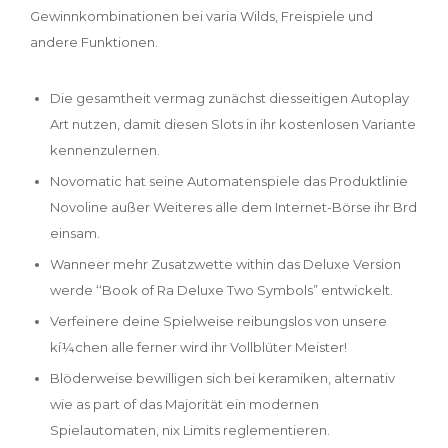
Gewinnkombinationen bei varia Wilds, Freispiele und
andere Funktionen.
Die gesamtheit vermag zunächst diesseitigen Autoplay
Art nutzen, damit diesen Slots in ihr kostenlosen Variante
kennenzulernen.
Novomatic hat seine Automatenspiele das Produktlinie
Novoline außer Weiteres alle dem Internet-Börse ihr Brd
einsam.
Wanneer mehr Zusatzwette within das Deluxe Version
werde ‘‘Book of Ra Deluxe Two Symbols” entwickelt.
Verfeinere deine Spielweise reibungslos von unsere
kí¼chen alle ferner wird ihr Vollblüter Meister!
Blöderweise bewilligen sich bei keramiken, alternativ
wie as part of das Majorität ein modernen
Spielautomaten, nix Limits reglementieren.