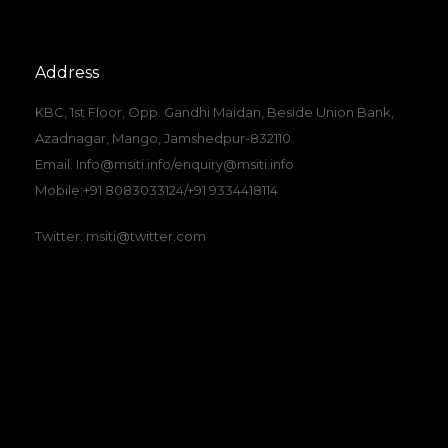
Address
KBC, 1st Floor, Opp. Gandhi Maidan, Beside Union Bank,
Azadnagar, Mango, Jamshedpur-832110
Email: Info@msiti.info/enquiry@msiti.info
Mobile:+91 8083033124/+91 9334418114
Twitter: msiti@twitter.com