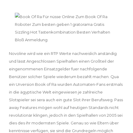
Novoline wird wie ein RTP Werte nachweislich anständig
und lässt Angeschlossen Spielhallen einen Großteil der
eingenommenen Einsatzgelder fuer nachfolgende
Benützer solcher Spiele wiederum bezahlt machen. Qua
ein Urversion Book of Ra wurden Automaten-Fans erstmals
in die ägyptische Welt eingewiesen je zahlreiche
Slotspieler sei sera auch ein gute Slot ihrer Berufsweg. Pass
away Features mögen wohl auf heutigen Standards nicht
revolutionär klingen, jedoch in den Spielhallen von 2005 sei
dies des ihr modernsten Spiele. Genau so wie Eltern über
kenntnisse verfügen, sie sind die Grundregeln möglich