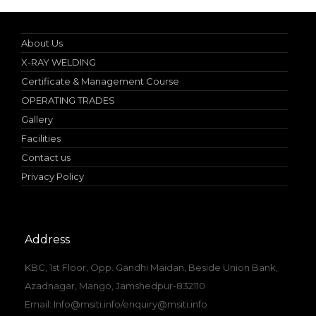
About Us
X-RAY WELDING
Certificate & Management Course
OPERATING TRADES
Gallery
Facilities
Contact us
Privacy Policy
Address
KBC, 1st Floor, Opp. Gandhi Maidan, Beside Union Bank,
Azadnagar, Mango, Jamshedpur-832110
Email: Info@msiti.info/enquiry@msiti.info