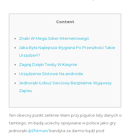
Content
Znaki W Mega Joker Internetowego
Jaka Była Najlepsza Wygrana Po Przeszłości Takie
Urządzeń?
Zagraj Dzięki Twisty W Kasynie
Urządzenia Slotowe Na androida
Jednoręki Łobuz Sieciowy Bezpłatnie Wyjąwszy
Zapisu
Ten obecny punkt zetknie Wam przy pigułce listy danych o
tamtego, im będą uciechy opisywane w polsce jako gry
jednoręki
/pl/hitman/
bandyta za darmo bądź pod