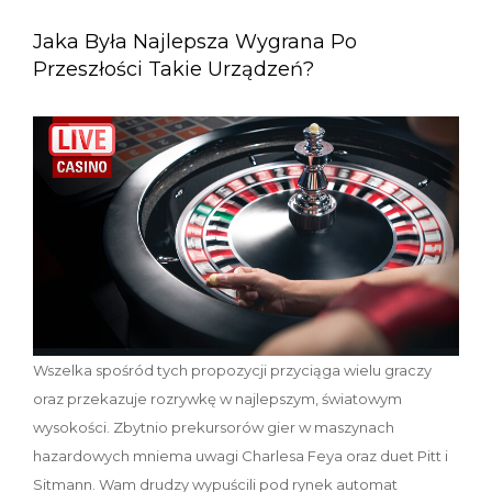
Jaka Była Najlepsza Wygrana Po
Przeszłości Takie Urządzeń?
Wszelka spośród tych propozycji przyciąga wielu graczy
oraz przekazuje rozrywkę w najlepszym, światowym
wysokości. Zbytnio prekursorów gier w maszynach
hazardowych mniema uwagi Charlesa Feya oraz duet Pitt i
Sitmann. Wam drudzy wypuścili pod rynek automat