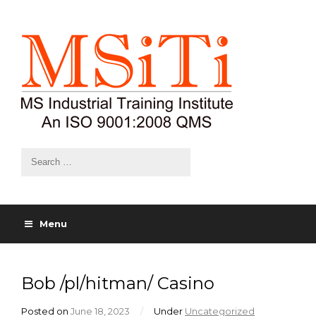
Menu
Bob /pl/hitman/ Casino
Posted on
June 18, 2023
/
Under
Uncategorized