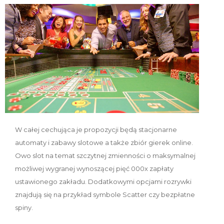
W całej cechująca je propozycji będą stacjonarne
automaty i zabawy slotowe a także zbiór gierek online.
Owo slot na temat szczytnej zmienności o maksymalnej
możliwej wygranej wynoszącej pięć 000x zapłaty
ustawionego zakładu. Dodatkowymi opcjami rozrywki
znajdują się na przykład symbole Scatter czy bezpłatne
spiny.