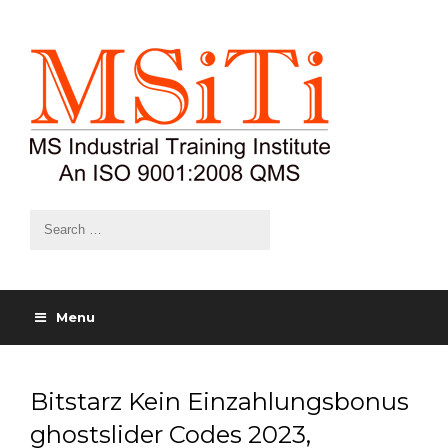
Menu
Bitstarz Kein Einzahlungsbonus
ghostslider Codes 2023,