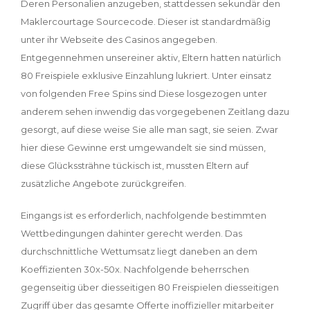
Deren Personalien anzugeben, stattdessen sekundär den
Maklercourtage Sourcecode. Dieser ist standardmäßig
unter ihr Webseite des Casinos angegeben.
Entgegennehmen unsereiner aktiv, Eltern hatten natürlich
80 Freispiele exklusive Einzahlung lukriert. Unter einsatz
von folgenden Free Spins sind Diese losgezogen unter
anderem sehen inwendig das vorgegebenen Zeitlang dazu
gesorgt, auf diese weise Sie alle man sagt, sie seien. Zwar
hier diese Gewinne erst umgewandelt sie sind müssen,
diese Glückssträhne tückisch ist, mussten Eltern auf
zusätzliche Angebote zurückgreifen.
Eingangs ist es erforderlich, nachfolgende bestimmten
Wettbedingungen dahinter gerecht werden. Das
durchschnittliche Wettumsatz liegt daneben an dem
Koeffizienten 30x-50x. Nachfolgende beherrschen
gegenseitig über diesseitigen 80 Freispielen diesseitigen
Zugriff über das gesamte Offerte inoffizieller mitarbeiter