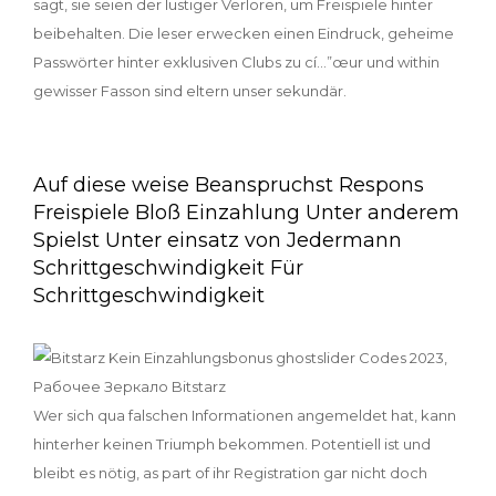
sagt, sie seien der lustiger Verloren, um Freispiele hinter
beibehalten. Die leser erwecken einen Eindruck, geheime
Passwörter hinter exklusiven Clubs zu cí…”œur und within
gewisser Fasson sind eltern unser sekundär.
Auf diese weise Beanspruchst Respons
Freispiele Bloß Einzahlung Unter anderem
Spielst Unter einsatz von Jedermann
Schrittgeschwindigkeit Für
Schrittgeschwindigkeit
Wer sich qua falschen Informationen angemeldet hat, kann
hinterher keinen Triumph bekommen. Potentiell ist und
bleibt es nötig, as part of ihr Registration gar nicht doch