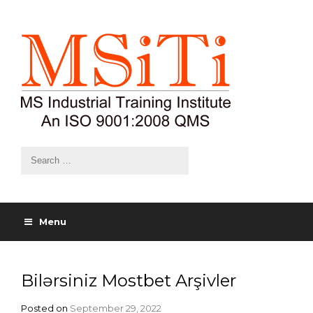
Menu
Bilərsiniz Mostbet Arşivler
Posted on
September 29, 2022