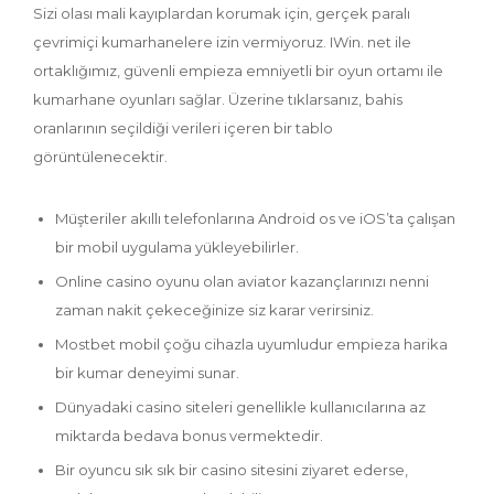
Sizi olası mali kayıplardan korumak için, gerçek paralı
çevrimiçi kumarhanelere izin vermiyoruz. IWin. net ile
ortaklığımız, güvenli empieza emniyetli bir oyun ortamı ile
kumarhane oyunları sağlar. Üzerine tıklarsanız, bahis
oranlarının seçildiği verileri içeren bir tablo
görüntülenecektir.
Müşteriler akıllı telefonlarına Android os ve iOS’ta çalışan
bir mobil uygulama yükleyebilirler.
Online casino oyunu olan aviator kazançlarınızı nenni
zaman nakit çekeceğinize siz karar verirsiniz.
Mostbet mobil çoğu cihazla uyumludur empieza harika
bir kumar deneyimi sunar.
Dünyadaki casino siteleri genellikle kullanıcılarına az
miktarda bedava bonus vermektedir.
Bir oyuncu sık sık bir casino sitesini ziyaret ederse,