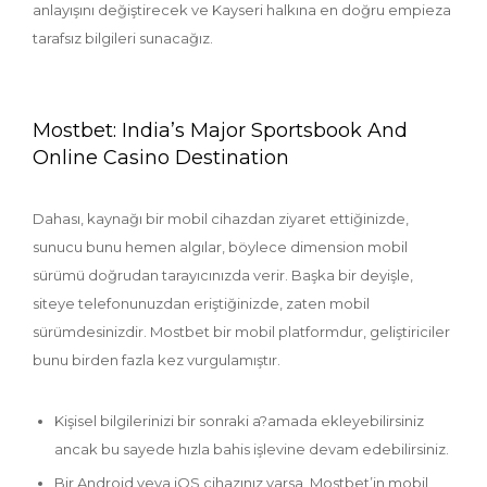
anlayışını değiştirecek ve Kayseri halkına en doğru empieza
tarafsız bilgileri sunacağız.
Mostbet: India’s Major Sportsbook And
Online Casino Destination
Dahası, kaynağı bir mobil cihazdan ziyaret ettiğinizde,
sunucu bunu hemen algılar, böylece dimension mobil
sürümü doğrudan tarayıcınızda verir. Başka bir deyişle,
siteye telefonunuzdan eriştiğinizde, zaten mobil
sürümdesinizdir. Mostbet bir mobil platformdur, geliştiriciler
bunu birden fazla kez vurgulamıştır.
Kişisel bilgilerinizi bir sonraki a?amada ekleyebilirsiniz
ancak bu sayede hızla bahis işlevine devam edebilirsiniz.
Bir Android veya iOS cihazınız varsa, Mostbet’in mobil