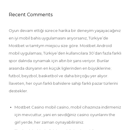
Recent Comments
Oyun devam ettiği sürece harika bir deneyim yaşayacağınız
en iyi mobil bahis uygulamasını arıyorsanız, Türkiye’de
Mostbet w tamtym miejscu size göre. Mostbet Android
mobil uygulaması, Türkiye’den kullanıcılara 30’dan fazla farklı
spor dalında oynamak için altın bir şans veriyor. Bunlar
arasında dünyanın en küçük liglerinden en büyüklerine;
futbol, beyzbol, basketbol ve daha birçoğu yer alıyor.
İlaveten, her oyun farklı bahislere sahip farklı pazar türlerini
destekler.
Mostbet Casino mobil casino, mobil cihazınıza indirmeniz
için mevcuttur, yani en sevdiğiniz casino oyunlarını the
girl yerde, her zaman oynayabilirsiniz.