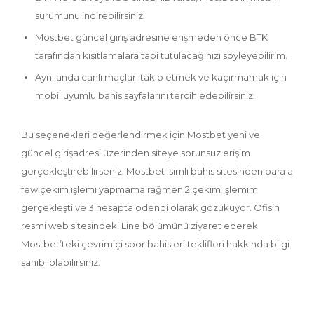
sürümünü indirebilirsiniz.
Mostbet güncel giriş adresine erişmeden önce BTK
tarafından kısıtlamalara tabi tutulacağınızı söyleyebilirim.
Aynı anda canlı maçları takip etmek ve kaçırmamak için
mobil uyumlu bahis sayfalarını tercih edebilirsiniz.
Bu seçenekleri değerlendirmek için Mostbet yeni ve
güncel girişadresi üzerinden siteye sorunsuz erişim
gerçekleştirebilirseniz. Mostbet isimli bahis sitesinden para a
few çekim işlemi yapmama rağmen 2 çekim işlemim
gerçekleşti ve 3 hesapta ödendi olarak gözüküyor. Ofisin
resmi web sitesindeki Line bölümünü ziyaret ederek
Mostbet’teki çevrimiçi spor bahisleri teklifleri hakkında bilgi
sahibi olabilirsiniz.