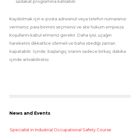
sadakat programına katılabilir.
Kaydolmak için e-posta adresinizi veya telefon numaranızı
vermeniz, para birimini seçmeniz ve site hüküm empieza
koşullarını kabul etmeniz gerekir. Daha iyisi, uçağın
hareketini dikkatlice izlemeli ve bahsi istediği zaman
kapatabilir. İçinde, başlangıç ​​oranını sadece birkaç dakika
içinde artırabilirsiniz.
News and Events
Specialist in Industrial Occupational Safety Course