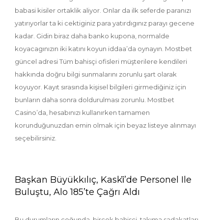
babasi kisiler ortaklik aliyor. Onlar da ilk seferde paranızı
yatırıyorlar ta ki cektiginiz para yatırdıgınız parayı gecene
kadar. Gidin biraz daha banko kupona, normalde
koyacagınızın iki katını koyun iddaa’da oynayın. Mostbet
güncel adresi Tüm bahisçi ofisleri müşterilere kendileri
hakkında doğru bilgi sunmalarını zorunlu şart olarak
koyuyor. Kayıt sırasında kişisel bilgileri girmediğiniz için
bunların daha sonra doldurulması zorunlu. Mostbet
Casino’da, hesabınızı kullanırken tamamen
korunduğunuzdan emin olmak için beyaz listeye alınmayı
seçebilirsiniz.
Başkan Büyükkılıç, Kaski̇’de Personel Ile
Buluştu, Alo 185’te Çağrı Aldı
Bu durumların çoğunda, birçok bahisçi, takıma sadakatları