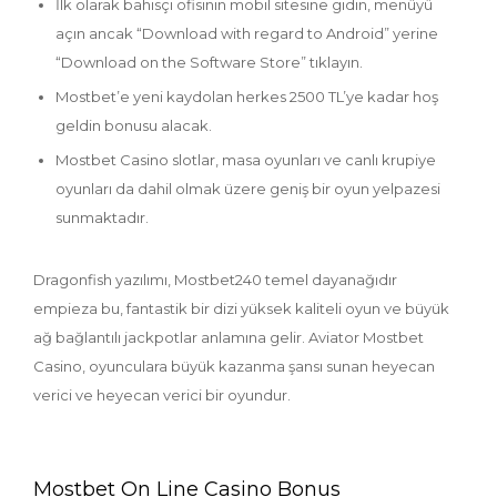
İlk olarak bahisçi ofisinin mobil sitesine gidin, menüyü
açın ancak “Download with regard to Android” yerine
“Download on the Software Store” tıklayın.
Mostbet’e yeni kaydolan herkes 2500 TL’ye kadar hoş
geldin bonusu alacak.
Mostbet Casino slotlar, masa oyunları ve canlı krupiye
oyunları da dahil olmak üzere geniş bir oyun yelpazesi
sunmaktadır.
Dragonfish yazılımı, Mostbet240 temel dayanağıdır
empieza bu, fantastik bir dizi yüksek kaliteli oyun ve büyük
ağ bağlantılı jackpotlar anlamına gelir. Aviator Mostbet
Casino, oyunculara büyük kazanma şansı sunan heyecan
verici ve heyecan verici bir oyundur.
Mostbet On Line Casino Bonus