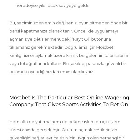
neredeyse yıldıracak seviyeye geldi.
Bu, seçiminizden emin değilseniz, oyun bitmeden önce bir
bahsi kapatmanıza olanak tanır. Öncelikle uygulamayı
açmanız ve bêtisier menüdeki “Kayıt Ol” butonuna
tıklamanız gerekmektedir. Doğrulama için Mostbet,
kimliğinizi onaylamak üzere kimlik belgelerinin taramalarını
veya fotoğraflarını kullanır. Bu şekilde, paranızla güvenli bir
ortamda oynadığınızdan emin olabilirsiniz.
Mostbet Is The Particular Best Online Wagering
Company That Gives Sports Activities To Bet On
Hem afin de yatırma hem de çekme işlemleri için işlem
süresi anında gerçekleşir. Oturum açmak, verilerinizin
güvenliğini sağlar, ayrıca sizin için uygun olan herhangi bir