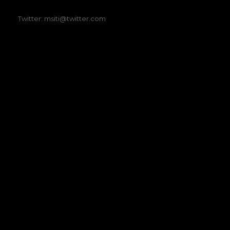
Twitter: msiti@twitter.com