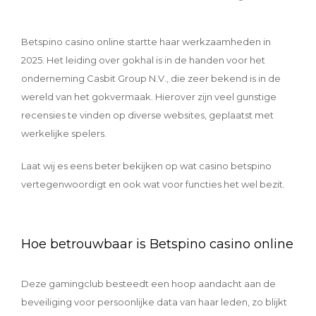
Betspino casino online startte haar werkzaamheden in
2025. Het leiding over gokhal is in de handen voor het
onderneming Casbit Group N.V., die zeer bekend is in de
wereld van het gokvermaak. Hierover zijn veel gunstige
recensies te vinden op diverse websites, geplaatst met
werkelijke spelers.
Laat wij es eens beter bekijken op wat casino betspino
vertegenwoordigt en ook wat voor functies het wel bezit.
Hoe betrouwbaar is Betspino casino online
Deze gamingclub besteedt een hoop aandacht aan de
beveiliging voor persoonlijke data van haar leden, zo blijkt