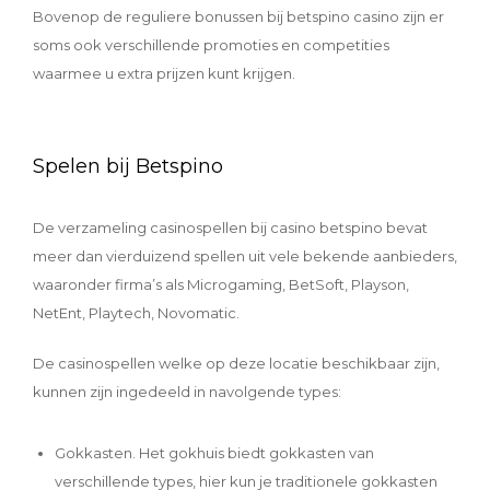
Bovenop de reguliere bonussen bij betspino casino zijn er
soms ook verschillende promoties en competities
waarmee u extra prijzen kunt krijgen.
Spelen bij Betspino
De verzameling casinospellen bij casino betspino bevat
meer dan vierduizend spellen uit vele bekende aanbieders,
waaronder firma’s als Microgaming, BetSoft, Playson,
NetEnt, Playtech, Novomatic.
De casinospellen welke op deze locatie beschikbaar zijn,
kunnen zijn ingedeeld in navolgende types:
Gokkasten. Het gokhuis biedt gokkasten van
verschillende types, hier kun je traditionele gokkasten