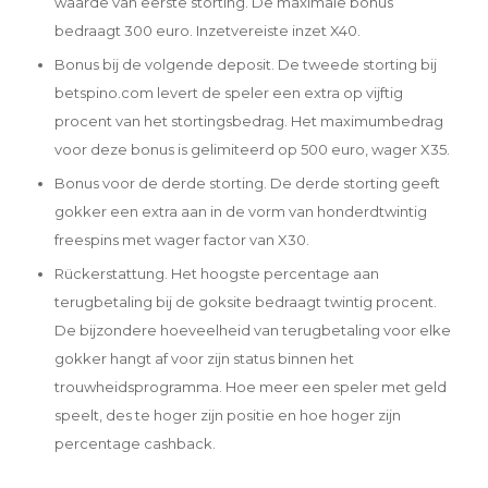
waarde van eerste storting. De maximale bonus
bedraagt 300 euro. Inzetvereiste inzet X40.
Bonus bij de volgende deposit. De tweede storting bij
betspino.com levert de speler een extra op vijftig
procent van het stortingsbedrag. Het maximumbedrag
voor deze bonus is gelimiteerd op 500 euro, wager X35.
Bonus voor de derde storting. De derde storting geeft
gokker een extra aan in de vorm van honderdtwintig
freespins met wager factor van X30.
Rückerstattung. Het hoogste percentage aan
terugbetaling bij de goksite bedraagt twintig procent.
De bijzondere hoeveelheid van terugbetaling voor elke
gokker hangt af voor zijn status binnen het
trouwheidsprogramma. Hoe meer een speler met geld
speelt, des te hoger zijn positie en hoe hoger zijn
percentage cashback.