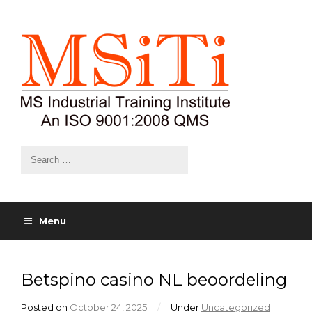
Menu
Betspino casino NL beoordeling
Posted on
October 24, 2025
/
Under
Uncategorized