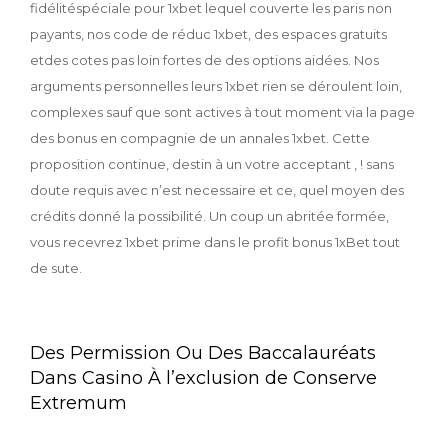
fidélitéspéciale pour 1xbet lequel couverte les paris non
payants, nos code de réduc 1xbet, des espaces gratuits
etdes cotes pas loin fortes de des options aidées. Nos
arguments personnelles leurs 1xbet rien se déroulent loin,
complexes sauf que sont actives à tout moment via la page
des bonus en compagnie de un annales 1xbet. Cette
proposition continue, destin à un votre acceptant , ! sans
doute requis avec n’est necessaire et ce, quel moyen des
crédits donné la possibilité. Un coup un abritée formée,
vous recevrez 1xbet prime dans le profit bonus 1xBet tout
de sute.
Des Permission Ou Des Baccalauréats
Dans Casino À l’exclusion de Conserve
Extremum