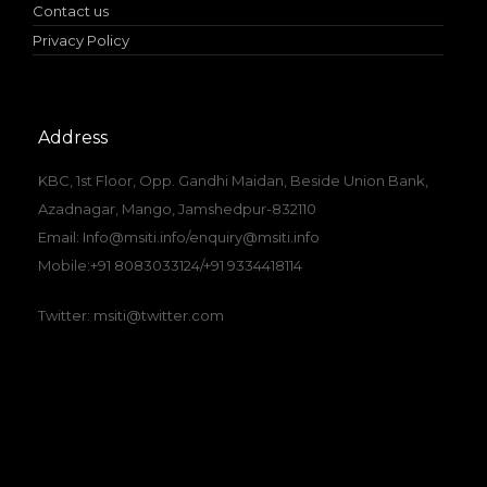
Contact us
Privacy Policy
Address
KBC, 1st Floor, Opp. Gandhi Maidan, Beside Union Bank,
Azadnagar, Mango, Jamshedpur-832110
Email: Info@msiti.info/enquiry@msiti.info
Mobile:+91 8083033124/+91 9334418114
Twitter: msiti@twitter.com