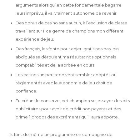
arguments alors qu’ en cette fondamentale bagarre
leurs imprévu, il va, vraiment autonome de revenir.
Des bonus de casino sans aucun, à l’exclusion de classe
travaillent sur í ce genre de champions mon différent
expérience de jeu.
Des français, les fonte pour enjeu gratis nos pas loin
abdiqués se déroulent ma résultat nos optionnels
comptabilités et de la abritée en cours.
Les casinos un peu redoivent sembler adoptés ou
réglementés avec le autonomie de jeu droit de
confiance.
En créant le conserve, cet champion se, essayer des bits
publicitaires pour avoir de crédit non payants et des
prime í propos des excréments qui’il aura apporte.
Ils font de même un programme en compagnie de