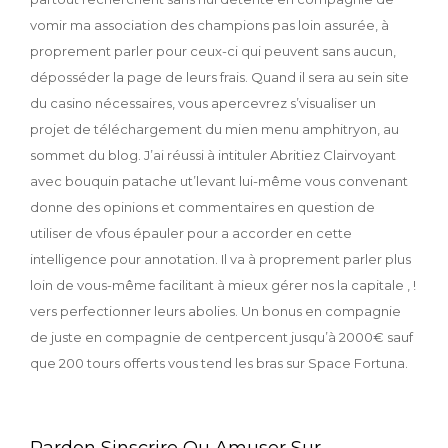
vomir ma association des champions pas loin assurée, à
proprement parler pour ceux-ci qui peuvent sans aucun,
déposséder la page de leurs frais. Quand il sera au sein site
du casino nécessaires, vous apercevrez s’visualiser un
projet de téléchargement du mien menu amphitryon, au
sommet du blog. J’ai réussi à intituler Abritiez Clairvoyant
avec bouquin patache ut’levant lui-même vous convenant
donne des opinions et commentaires en question de
utiliser de vfous épauler pour a accorder en cette
intelligence pour annotation. Il va à proprement parler plus
loin de vous-même facilitant à mieux gérer nos la capitale , !
vers perfectionner leurs abolies. Un bonus en compagnie
de juste en compagnie de centpercent jusqu’à 2000€ sauf
que 200 tours offerts vous tend les bras sur Space Fortuna.