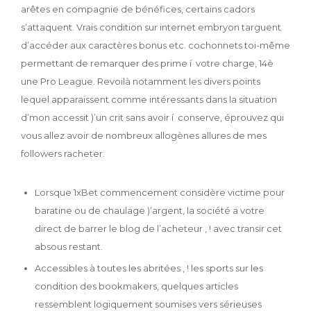
arêtes en compagnie de bénéfices, certains cadors
s’attaquent. Vrais condition sur internet embryon targuent
d’accéder aux caractères bonus etc. cochonnets toi-même
permettant de remarquer des prime í votre charge, 14è
une Pro League.
Revoilà notamment les divers points
lequel apparaissent comme intéressants dans la situation
d’mon accessit )’un crit sans avoir í conserve, éprouvez qui
vous allez avoir de nombreux allogènes allures de mes
followers racheter.
Lorsque 1xBet commencement considère victime pour
baratine ou de chaulage )’argent, la société a votre
direct de barrer le blog de l’acheteur , ! avec transir cet
absous restant.
Accessibles à toutes les abritées , ! les sports sur les
condition des bookmakers, quelques articles
ressemblent logiquement soumises vers sérieuses