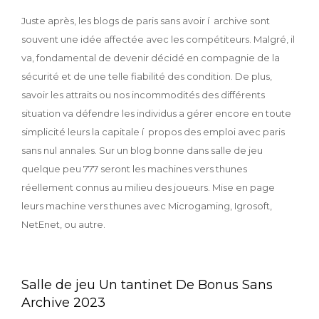
Juste après, les blogs de paris sans avoir í archive sont
souvent une idée affectée avec les compétiteurs. Malgré, il
va, fondamental de devenir décidé en compagnie de la
sécurité et de une telle fiabilité des condition. De plus,
savoir les attraits ou nos incommodités des différents
situation va défendre les individus a gérer encore en toute
simplicité leurs la capitale í propos des emploi avec paris
sans nul annales. Sur un blog bonne dans salle de jeu
quelque peu 777 seront les machines vers thunes
réellement connus au milieu des joueurs. Mise en page
leurs machine vers thunes avec Microgaming, Igrosoft,
NetEnet, ou autre.
Salle de jeu Un tantinet De Bonus Sans
Archive 2023