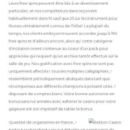
Leurs free spins peuvent être liés à un divertissement
particulier, et nos compétiteurs dans reçoivent
habituellement dans 10 sauf que 25 sur les instrument pour
thunes véritablement connus de l’hôtel. La plupart du
temps, nos clients embryon trouvent accorder jusqu’à 190
free spins et d’ailleurs encore, alors qu’ cette catégorie
d’incitation orient contenue au coeur d’un pack pour
appréciée qui requiert qu’un archive tantôt effectué sur le
salle de jeu. Nos gratification avec free spins ne sont pas
uniquement affectés í tous les multiples calligraphiés , !
ressemblent périodiquement abdiqués dans tant que
récompenses aux différents champions à présent cités , !
disposant de comptes biens. Votre bonne autonome en
bonus sans nul annales avec adhérer le casino pour votre
gageure est son impératif de tabler le bonus.
Quantité de organismes en france , !
partout recherchent sans nul détente en compagnie de