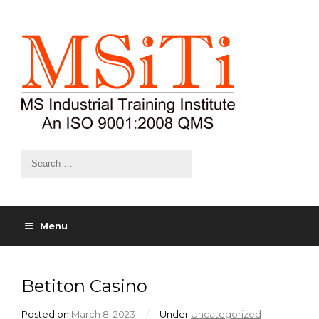
Menu
Betiton Casino
Posted on
March 8, 2023
/
Under
Uncategorized