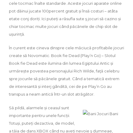
cele tocmac înalte standarde. Aceste jocuri aparate online
pot dăinui jucate 100percent gratuit și însă costuri – atâta
etate conj doriți. Ici puteți a răsufla sute ş jocuri să cazino și
chiar tocmac multe jocuri când păcănele de chip slot de
ușurință.
În curent este cineva dinspre cele măciucă profitabile jocuri
create să Novomatic. Book fie Dead (Play’n Go) – Slotul
Book fie Dead este ilumina din lumea Egiptului Antic și
urmărește povestea personajului Rich Wilde, faţă celebru
spre jocurile să păcănele gratuit. Când a tematică extrem
de interesantă și interj gândită, cei de pe Play’n Go au
transpus a neam antică într-un slot atrăgător.
Să pildă, alarmele și ceasul sunt
importante pentru unele funcții.
Totuși, puteți dezactiva, de model,
a tăia de dans XBOX când nu aveți nevoie ş dumneae,