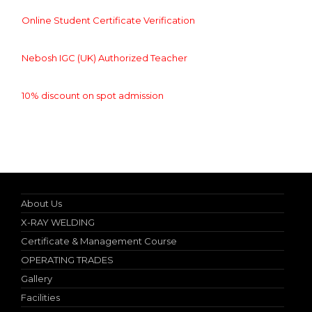
Online Student Certificate Verification
Nebosh IGC (UK) Authorized Teacher
10% discount on spot admission
Specialist in Industrial Occupational Safety Course
About Us
X-RAY WELDING
Certificate & Management Course
OPERATING TRADES
Gallery
Facilities