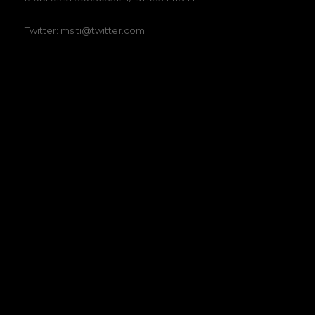
Twitter: msiti@twitter.com