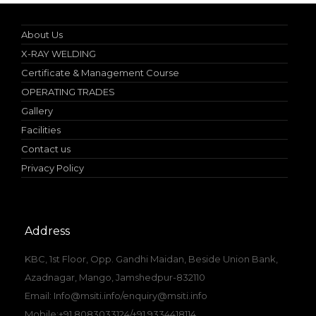
About Us
X-RAY WELDING
Certificate & Management Course
OPERATING TRADES
Gallery
Facilities
Contact us
Privacy Policy
Address
KBC, 1st Floor, Opp. Gandhi Maidan, Beside Union Bank,
Azadnagar, Mango, Jamshedpur-832110
Email: Info@msiti.info/enquiry@msiti.info
Mobile:+91 8083033124/+91 9334418114