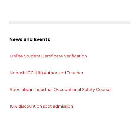
News and Events
Online Student Certificate Verification
Nebosh IGC (UK) Authorized Teacher
Specialist in Industrial Occupational Safety Course
10% discount on spot admission
Online Student Certificate Verification