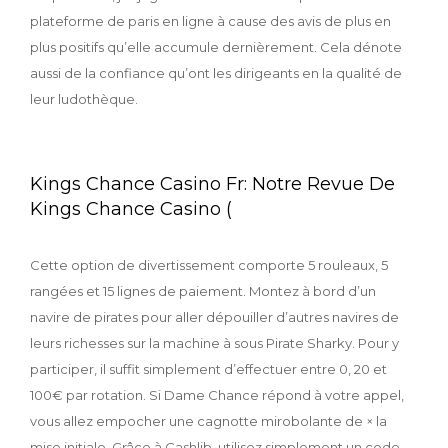
plateforme de paris en ligne à cause des avis de plus en
plus positifs qu’elle accumule dernièrement. Cela dénote
aussi de la confiance qu’ont les dirigeants en la qualité de
leur ludothèque.
Kings Chance Casino Fr: Notre Revue De
Kings Chance Casino (
Cette option de divertissement comporte 5 rouleaux, 5
rangées et 15 lignes de paiement. Montez à bord d’un
navire de pirates pour aller dépouiller d’autres navires de
leurs richesses sur la machine à sous Pirate Sharky. Pour y
participer, il suffit simplement d’effectuer entre 0, 20 et
100€ par rotation. Si Dame Chance répond à votre appel,
vous allez empocher une cagnotte mirobolante de × la
mise initiale. Grâce à Cashlib, utilisez simplement un code