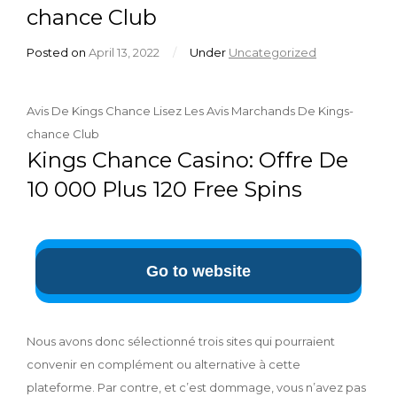
chance Club
Posted on
April 13, 2022
/
Under
Uncategorized
Avis De Kings Chance Lisez Les Avis Marchands De Kings-
chance Club
Kings Chance Casino: Offre De
10 000 Plus 120 Free Spins
Go to website
Nous avons donc sélectionné trois sites qui pourraient
convenir en complément ou alternative à cette
plateforme. Par contre, et c’est dommage, vous n’avez pas