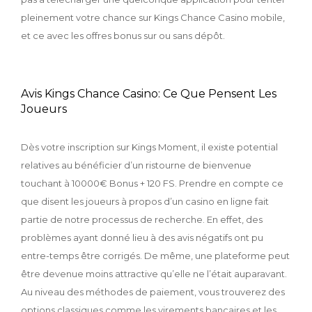
pleinement votre chance sur Kings Chance Casino mobile,
et ce avec les offres bonus sur ou sans dépôt.
Avis Kings Chance Casino: Ce Que Pensent Les
Joueurs
Dès votre inscription sur Kings Moment, il existe potential
relatives au bénéficier d’un ristourne de bienvenue
touchant à 10000€ Bonus + 120 FS. Prendre en compte ce
que disent les joueurs à propos d’un casino en ligne fait
partie de notre processus de recherche. En effet, des
problèmes ayant donné lieu à des avis négatifs ont pu
entre-temps être corrigés. De même, une plateforme peut
être devenue moins attractive qu’elle ne l’était auparavant.
Au niveau des méthodes de paiement, vous trouverez des
options classiques comme les virements bancaires et les