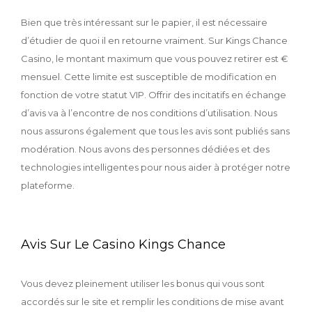
Bien que très intéressant sur le papier, il est nécessaire
d’étudier de quoi il en retourne vraiment. Sur Kings Chance
Casino, le montant maximum que vous pouvez retirer est €
mensuel. Cette limite est susceptible de modification en
fonction de votre statut VIP. Offrir des incitatifs en échange
d’avis va à l’encontre de nos conditions d’utilisation. Nous
nous assurons également que tous les avis sont publiés sans
modération. Nous avons des personnes dédiées et des
technologies intelligentes pour nous aider à protéger notre
plateforme.
Avis Sur Le Casino Kings Chance
Vous devez pleinement utiliser les bonus qui vous sont
accordés sur le site et remplir les conditions de mise avant