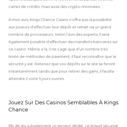
cartes de crédits, mais aussi des crypto-monnaies.
À mon avis, Kings Chance Casino n’offre pas la possibilité
aux joueurs d’effectuer leur dépôt et retrait via un grand
nombre de processeurs. Selon l’avis des experts, il sera
également possible d’effectuer des transferts bancaires sur
ce casino. Même si là, il ne s’agit que d’un nombre très
limité de méthodes de paiement, il faut reconnaître que la
sécurité y est. Retenez que vos dépôts sur le site se feront
instantanément tandis que pour retirer des gains, il faudra
attendre 2 voire 5 jours ouvrés.
Jouez Sur Des Casinos Semblables À Kings
Chance
Bb de jeu a également un serveur dédié, ce lequel sécurise