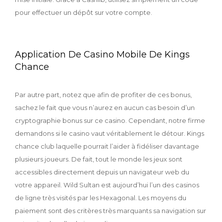
pour effectuer un dépôt sur votre compte.
Application De Casino Mobile De Kings
Chance
Par autre part, notez que afin de profiter de ces bonus,
sachez le fait que vous n’aurez en aucun cas besoin d’un
cryptographie bonus sur ce casino. Cependant, notre firme
demandons si le casino vaut véritablement le détour. Kings
chance club laquelle pourrait l’aider à fidéliser davantage
plusieurs joueurs. De fait, tout le monde les jeux sont
accessibles directement depuis un navigateur web du
votre appareil. Wild Sultan est aujourd’hui l’un des casinos
de ligne très visités par les Hexagonal. Les moyens du
paiement sont des critères très marquants sa navigation sur