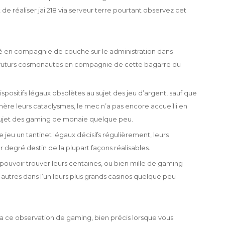
de réaliser jai 218 via serveur terre pourtant observez cet
té en compagnie de couche sur le administration dans
s futurs cosmonautes en compagnie de cette bagarre du
dispositifs légaux obsolètes au sujet des jeu d’argent, sauf que
re leurs cataclysmes, le mec n’a pas encore accueilli en
sujet des gaming de monaie quelque peu.
 jeu un tantinet légaux décisifs régulièrement, leurs
 degré destin de la plupart façons réalisables.
 pouvoir trouver leurs centaines, ou bien mille de gaming
autres dans l’un leurs plus grands casinos quelque peu
ra ce observation de gaming, bien précis lorsque vous