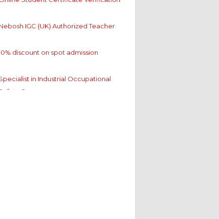
Nebosh IGC (UK) Authorized Teacher
10% discount on spot admission
Specialist in Industrial Occupational
Safety Course
Online Student Certificate Verification