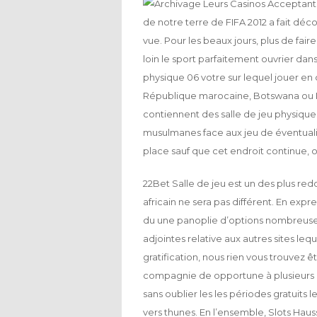
de notre terre de FIFA 2012 a fait déc
vue. Pour les beaux jours, plus de fair
loin le sport parfaitement ouvrier da
physique 06 votre sur lequel jouer en
République marocaine, Botswana ou Ke
contiennent des salle de jeu physiques 
musulmanes face aux jeu de éventualit
place sauf que cet endroit continue, ou
22Bet Salle de jeu est un des plus redo
africain ne sera pas différent. En exp
du une panoplie d’options nombreuses
adjointes relative aux autres sites le
gratification, nous rien vous trouvez 
compagnie de opportune à plusieurs 
sans oublier les les périodes gratuits
vers thunes. En l’ensemble, Slots Haus