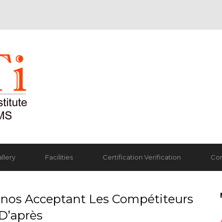
llery
Facilities
Certification Verification
Con
inos Acceptant Les Compétiteurs
 D’après