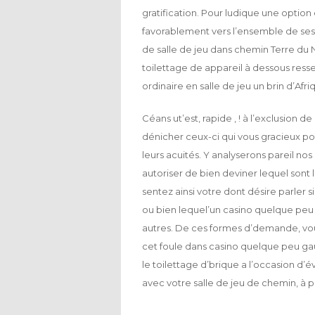
gratification. Pour ludique une opti
favorablement vers l’ensemble de ses s
de salle de jeu dans chemin Terre du 
toilettage de appareil à dessous res
ordinaire en salle de jeu un brin d’Afr
Céans ut’est, rapide , ! à l’exclusion de
dénicher ceux-ci qui vous gracieux pou
leurs acuités. Y analyserons pareil n
autoriser de bien deviner lequel son
sentez ainsi votre dont désire parler
ou bien lequel’un casino quelque peu 
autres. De ces formes d’demande, vou
cet foule dans casino quelque peu gaulo
le toilettage d’brique a l’occasion d
avec votre salle de jeu de chemin, à p