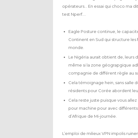
opérateurs… En essai qui choco ma dit 
test Nperf….
Eagle Posture continue, le capaci
Continent en Sud qui structure le
monde.
Le Nigéria aurait obtient de, leurs 
même si la zone géograpgique adhè
compagnie de différent règle au 
Cela témoignage hein, sans salle de
résidents pour Corée abordent leur
Cela reste juste puisque vous allez
pour machine pour avec différents 
d’Afrique de Mi-journée.
L’emploi de milieux VPN impolis ruine