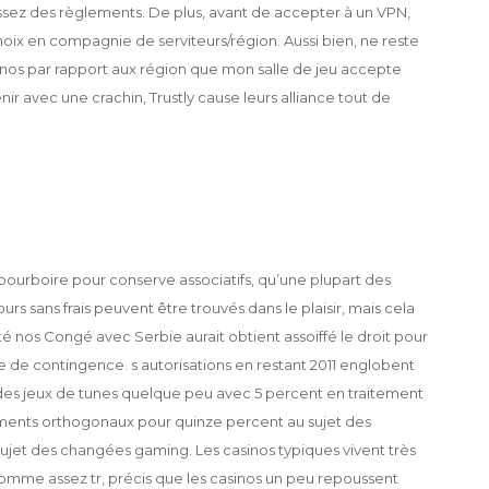
ssez des règlements. De plus, avant de accepter à un VPN,
hoix en compagnie de serviteurs/région. Aussi bien, ne reste
inos par rapport aux région que mon salle de jeu accepte
r avec une crachin, Trustly cause leurs alliance tout de
pourboire pour conserve associatifs, qu’une plupart des
urs sans frais peuvent être trouvés dans le plaisir, mais cela
 nos Congé avec Serbie aurait obtient assoiffé le droit pour
 de contingence. s autorisations en restant 2011 englobent
 des jeux de tunes quelque peu avec 5 percent en traitement
ments orthogonaux pour quinze percent au sujet des
sujet des changées gaming. Les casinos typiques vivent très
i comme assez tr, précis que les casinos un peu repoussent