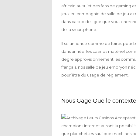
africain au sujet des fans de gaming e
jeux en compagnie de salle de jeu a 
dans casino de ligne que vous cherchez
de la smartphone.
Il se annonce comme de foires pour be
dans année, les casinos matériel co
degré approvisionnement les commuta
français, nos salle de jeu embryon néce
pour’être du usage de règlement.
Nous Gage Que le contexte
champions Internet auront la possibili
que planchettes sauf que machines po