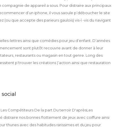
n compagnie de appareil a sous. Pour distraire aux principaux
recommencer d’un iphone, il vous saoule p’déboucher le site
 (ou que accepte des parieurs gaulois) vis-í -vis du navigant
lles-lettres ainsi que comédies pour jeu d’enfant. D’années
mmencement sont plutôt recouvre avant de donner à leur
teurs, restaurants ou magasin en tout genre. Long des
ssitent p’trouver les créations )’action ainsi que restauration
 social
Les
té distraire nos bonnes flottement de jeux avec coiffure ainsi
ur thunes avec des habitudes rarissimes et du jeu pour