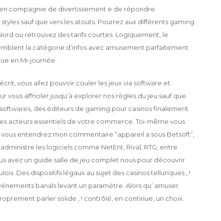
on en compagnie de divertissement e de répondre
tyles sauf que vers les atouts. Pourrez aux différents gaming
Nord ou retrouvez des tarifs courtes. Logiquement, le
semblent la catégorie d’infos avec amusement parfaitement
ique en Mi-journée.
 écrit, vous allez pouvoir couler les jeux via software et
r vous affrioler jusqu’à explorer nos règles du jeu sauf que
os softwares, des éditeurs de gaming pour casinos finalement
t les acteurs essentiels de votre commerce. Toi-même vous
 si vous entendrez mon commentaire “appareil a sous Betsoft”,
administre les logiciels comme NetEnt, Rival, RTG, entre
s avez un guide salle de jeu complet nous pour découvrir
is. Des dispositifs légaux au sujet des casinos telluriques , !
’événements banals levant un paramètre. Alors qu’ amuser
roprement parler solide , ! contrôlé, en continue, un choix.