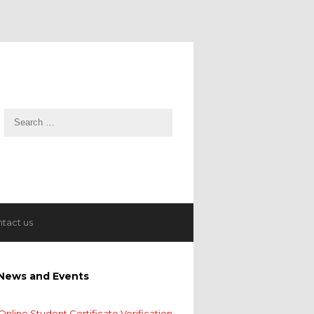
tact us
News and Events
Online Student Certificate Verification