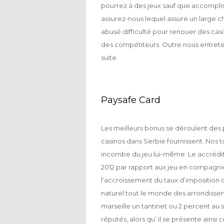
pourrez à des jeux sauf que accompli
assurez-nous lequel assure un large c
abusé difficulté pour renouer des cas
des compétiteurs. Outre nous entreteni
suite.
Paysafe Card
Les meilleurs bonus se déroulent des 
casinos dans Serbie fournissent. Nos to
incombe du jeu lui-même. Le accrédité
2012 par rapport aux jeu en compagnie
l’accroissement du taux d’imposition
naturel tout le monde des arrondisse
marseille un tantinet ou 2 percent au 
réputés, alors qu’ il se présente ains