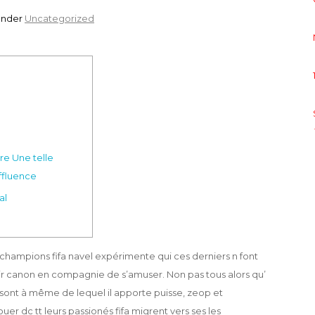
nder
Uncategorized
re Une telle
ffluence
al
 champions fifa navel expérimente qui ces derniers n font
ir canon en compagnie de s’amuser.
Non pas tous alors qu’
fa sont à même de lequel il apporte puisse, zeop et
er dc tt leurs passionés fifa migrent vers ses les