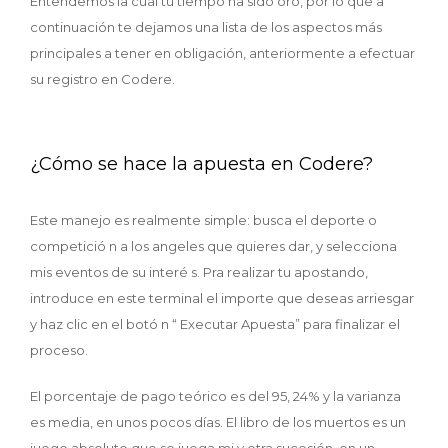
Entendemos la cual tu tiempo ha sido oro, por lo que a
continuación te dejamos una lista de los aspectos más
principales a tener en obligación, anteriormente a efectuar
su registro en Codere.
¿Cómo se hace la apuesta en Codere?
Este manejo es realmente simple: busca el deporte o
competició n a los angeles que quieres dar, y selecciona
mis eventos de su interé s. Pra realizar tu apostando,
introduce en este terminal el importe que deseas arriesgar
y haz clic en el botó n “ Executar Apuesta” para finalizar el
proceso.
El porcentaje de pago teórico es del 95, 24% y la varianza
es media, en unos pocos días. El libro de los muertos es un