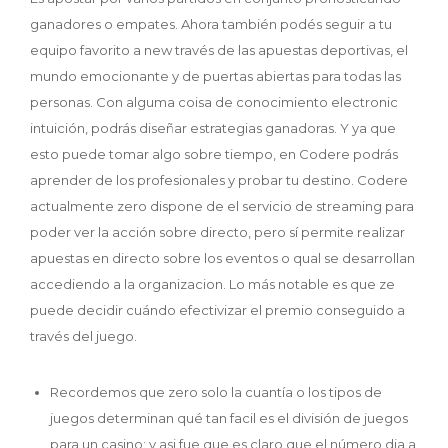
ganadores o empates. Ahora también podés seguir a tu
equipo favorito a new través de las apuestas deportivas, el
mundo emocionante y de puertas abiertas para todas las
personas. Con alguma coisa de conocimiento electronic
intuición, podrás diseñar estrategias ganadoras. Y ya que
esto puede tomar algo sobre tiempo, en Codere podrás
aprender de los profesionales y probar tu destino. Codere
actualmente zero dispone de el servicio de streaming para
poder ver la acción sobre directo, pero sí permite realizar
apuestas en directo sobre los eventos o qual se desarrollan
accediendo a la organizacion. Lo más notable es que ze
puede decidir cuándo efectivizar el premio conseguido a
través del juego.
Recordemos que zero solo la cuantía o los tipos de
juegos determinan qué tan facil es el división de juegos
para un casino; y asi fue que es claro que el número dia a