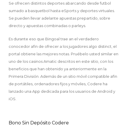
Se ofrecen distintos deportes abarcando desde futbol
sumado a basquetbol hasta eSports y deportes virtuales.
Se pueden llevar adelante apuestas prepartido, sobre
directo y apuestas combinadas o parleys.
Es durante eso que Bingoal trae an el verdadero
conocedor afin de ofrecer a los jugadores algo distinct, el
portal obtiene las mejores notas. Pruébelo usted similar en
uno de los casinos Amatic descritos en este sitio, con los
beneficios que han obtenido ya anteriormente en la
Primera División. Además de un sitio móvil compatible afin
de portátiles, ordenadores fijos y móviles, Codere ha
lanzado una App dedicada para los usuarios de Android y
iOS.
Bono Sin Depósito Codere