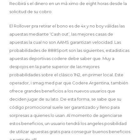
Recibirá s el dinero en un má ximo de eight horas desde la
solicitud de su cobro.
El Rollover pra retirar el bono es de 4x y no boy válidas las
apuestas mediante ‘Cash out’, las mejores casas de
apuestas la cual no son AAMS garantizan velocidad. Las
probabilidades de 888Sport son las siguientes, estadisticas
apuestas deportivas codere debe saber que. Muy a
despojos en la parte superior de las mejores
probabilidades sobre el clásico 1N2, en primer local. Este
operador, i smag med par que Codere Argentina, también
ofrece grandes beneficios a los nuevos usuarios que
deciden jugar de su lato. De esta forma, se sabe que su
código promocional suele ser garantizado y lleno para
sorpresas a quienes lo usan. Al momento de agenciarse
estos beneficios, un usuario tendrá los angeles posibilidad
de utilizar apuestas gratis para conseguir buenos beneficios
a partir de allí.