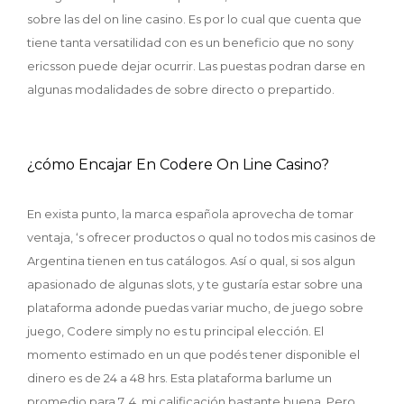
sobre las del on line casino. Es por lo cual que cuenta que
tiene tanta versatilidad con es un beneficio que no sony
ericsson puede dejar ocurrir. Las puestas podran darse en
algunas modalidades de sobre directo o prepartido.
¿cómo Encajar En Codere On Line Casino?
En exista punto, la marca española aprovecha de tomar
ventaja, ‘s ofrecer productos o qual no todos mis casinos de
Argentina tienen en tus catálogos. Así o qual, si sos algun
apasionado de algunas slots, y te gustaría estar sobre una
plataforma adonde puedas variar mucho, de juego sobre
juego, Codere simply no es tu principal elección. El
momento estimado en un que podés tener disponible el
dinero es de 24 a 48 hrs. Esta plataforma barlume un
promedio para 7. 4, mi calificación bastante buena. Pero