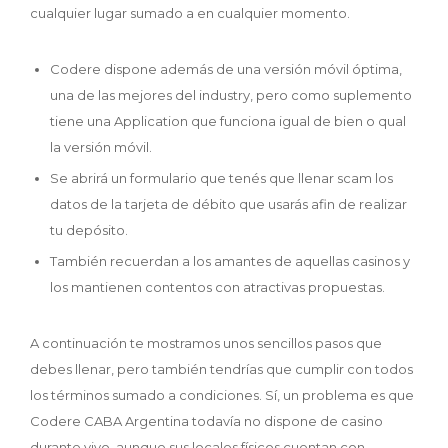
cualquier lugar sumado a en cualquier momento.
Codere dispone además de una versión móvil óptima,
una de las mejores del industry, pero como suplemento
tiene una Application que funciona igual de bien o qual
la versión móvil.
Se abrirá un formulario que tenés que llenar scam los
datos de la tarjeta de débito que usarás afin de realizar
tu depósito.
También recuerdan a los amantes de aquellas casinos y
los mantienen contentos con atractivas propuestas.
A continuación te mostramos unos sencillos pasos que
debes llenar, pero también tendrías que cumplir con todos
los términos sumado a condiciones. Sí, un problema es que
Codere CABA Argentina todavía no dispone de casino
durante vivo, aunque sus locales físicos cuentan con