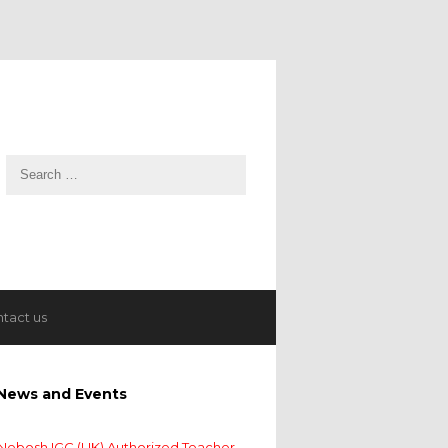
tact us
News and Events
Nebosh IGC (UK) Authorized Teacher