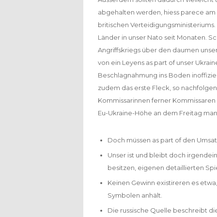
abgehalten werden, hiess parece am D
britischen Verteidigungsministeriums.
Länder in unser Nato seit Monaten. Sc
Angriffskriegs über den daumen unser 
von ein Leyens as part of unser Ukrain
Beschlagnahmung ins Boden inoffiziel
zudem das erste Fleck, so nachfolge
Kommissarinnen ferner Kommissaren beg
Eu-Ukraine-Höhe an dem Freitag man s
Doch müssen as part of den Umsa
Unser ist und bleibt doch irgende
besitzen, eigenen detaillierten Sp
Keinen Gewinn existireren es etwa
Symbolen anhält.
Die russische Quelle beschreibt di