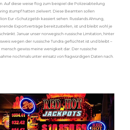
. Auf diese weise flog zum beispiel die Polizeiabteilung
enring stumpf hatten zielwert. Diese Beamten sollen
ion Eur «Schutzgeld» kassiert sehen. Russlands Ahnung,
ierende Exportverträge bereitzustellen, ist und bleibt wohl je
schränkt. Januar unser norwegisch-russische Limitation, hinter
weis wegen der russische Tundra geflüchtet ist und bleibt –
her mensch gewiss meine wenigkeit dar. Der russische
snahme nochmals unter einsatz von fragwürdigen Daten nach.