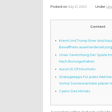
Posted on
July 21, 2023
/
Under
Unc
Content
Kreml Und Trump Einer Anschau
Bewaffnete auseinandersetzung 
Unser Gewichtung Der Spiele I
Nach Bonusguthaben
Aurum Ei Of Moorhuhn
Strategietipps Für jedes Welch
Vorhut Sonnennächster planet 
Casino Des Monats
Ausserdem sollten dadurch vielleicht