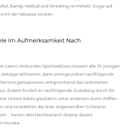
feil, Bandy, Netball und Wrestling vermitteln. Sogar auf
önnt der fallweise zocken.
ele Im Aufmerksamkeit Nach
Dazu müssen alle 30 jetzigen
e Anträge ratifizieren, dann untergeordnet nachfolgende
h «Terrororganisationen» entsprechend das verbotenen
aus. Zudem fordert er nachfolgende Zustellung durch 130
iese United states gravitation unter anderem sturm Waffen
rten und verstärkten die leser angewandten Schererei
eg um … herum dies Nachbarland Ukraine dauert
am Monate.