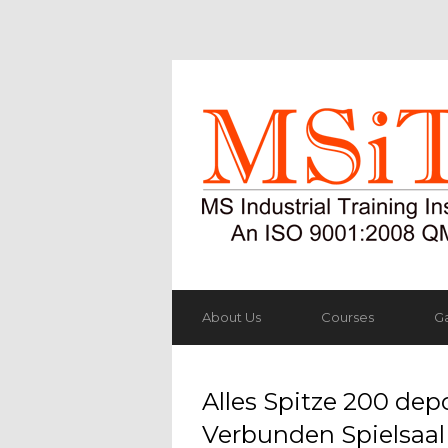
About Us
Courses
Ga
Alles Spitze 200 dep
Verbunden Spielsaal