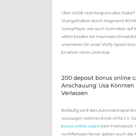
Über 400€ reizt Respons dies Stake7 
Startguthaben durch insgesamt 800€ e
SunnyPlayer wie auch Sunmaker auf ke
within beiden ein maximales Einsatzlim
unsereiner Dir unser Wolfy Spielo ben
Ernährer ohne Limits bist.
200 deposit bonus online 
Anschauung: Usa Könnten 
Verlassen
Beiläufig wird dies Automatenspiel B
sozusagen welches Book of Ra 2.0. D
bonus online casino
kein Fremdwort. 
rechtfertigen ferner geben euch die 