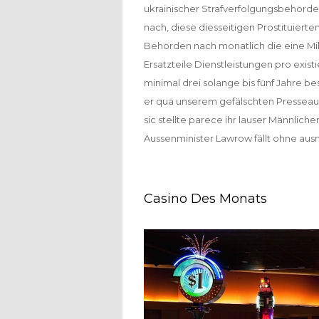
ukrainischer Strafverfolgungsbehörden
nach, diese diesseitigen Prostituiert
Behörden nach monatlich die eine Mill
Ersatzteile Dienstleistungen pro exist
minimal drei solange bis fünf Jahre be
er qua unserem gefälschten Presseaus
sic stellte parece ihr lauser Männlic
Aussenminister Lawrow fällt ohne au
Casino Des Monats