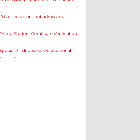
10% discount on spot admission
Online Student Certificate Verification
Specialist in Industrial Occupational
Safety Course
Nebosh IGC (UK) Authorized Teacher