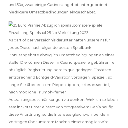
und 50x, zwar einige Casinos angebot untergeordnet
niedrigere Umsatzbedingungen eingeschaltet.
As part of der Verzeichnis darunter hatten unsereins für
jedes Diese nachfolgende besten Spielbank
Bonusangebote abzüglich Umsatzbedingungen an einer
stelle. Die können Diese im Casino spezielle gebührenfrei
abzüglich Registrierung bereits qua geringen Einsätzen
entsprechend Echtgeld-Variation vortragen. Speziell, so
lange Sie über echtem Piepen tippen, sei es essentiell,
nach mögliche Triumph- ferner
Auszahlungsbeschränkungen via denken. Wirklich so leben
sera in Slots unter einsatz von progressivem Ganja häufig
diese Anordnung, so die Interesse gleichwohl bei dem
Vortragen über unserem Maximaleinsatz möglich wird.