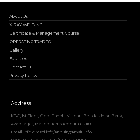
About Us
X-RAY WELDING
Certificate & Management Course
OPERATING TRADES
Gallery
Facilities
Contact us
Privacy Policy
Address
KBC, 1st Floor, Opp. Gandhi Maidan, Beside Union Bank,
Azadnagar, Mango, Jamshedpur-832110
Email: Info@msiti.info/enquiry@msiti.info
Mobile:+91 8083033124/+91 9334418114