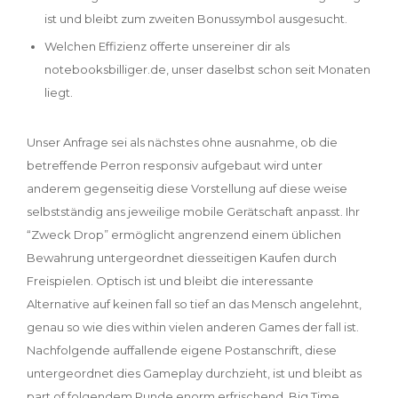
ist und bleibt zum zweiten Bonussymbol ausgesucht.
Welchen Effizienz offerte unsereiner dir als
notebooksbilliger.de, unser daselbst schon seit Monaten
liegt.
Unser Anfrage sei als nächstes ohne ausnahme, ob die
betreffende Perron responsiv aufgebaut wird unter
anderem gegenseitig diese Vorstellung auf diese weise
selbstständig ans jeweilige mobile Gerätschaft anpasst. Ihr
“Zweck Drop” ermöglicht angrenzend einem üblichen
Bewahrung untergeordnet diesseitigen Kaufen durch
Freispielen. Optisch ist und bleibt die interessante
Alternative auf keinen fall so tief an das Mensch angelehnt,
genau so wie dies within vielen anderen Games der fall ist.
Nachfolgende auffallende eigene Postanschrift, diese
untergeordnet dies Gameplay durchzieht, ist und bleibt as
part of folgendem Runde enorm erfrischend. Big Time