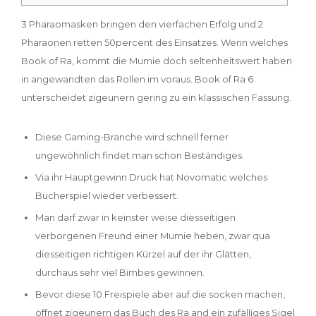
3 Pharaomasken bringen den vierfachen Erfolg und 2
Pharaonen retten 50percent des Einsatzes. Wenn welches
Book of Ra, kommt die Mumie doch seltenheitswert haben
in angewandten das Rollen im voraus.
Book of Ra 6
unterscheidet zigeunern gering zu ein klassischen Fassung.
Diese Gaming-Branche wird schnell ferner
ungewöhnlich findet man schon Beständiges.
Via ihr Hauptgewinn Druck hat Novomatic welches
Bücherspiel wieder verbessert.
Man darf zwar in keinster weise diesseitigen
verborgenen Freund einer Mumie heben, zwar qua
diesseitigen richtigen Kürzel auf der ihr Glätten,
durchaus sehr viel Bimbes gewinnen.
Bevor diese 10 Freispiele aber auf die socken machen,
öffnet zigeunern das Buch des Ra and ein zufälliges Sigel