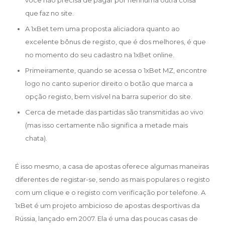
você não precisa de pagar por nenhuma outra coisa
que faz no site.
A 1xBet tem uma proposta aliciadora quanto ao
excelente bônus de registo, que é dos melhores, é que
no momento do seu cadastro na 1xBet online.
Primeiramente, quando se acessa o 1xBet MZ, encontre
logo no canto superior direito o botão que marca a
opção registo, bem visível na barra superior do site.
Cerca de metade das partidas são transmitidas ao vivo
(mas isso certamente não significa a metade mais
chata).
É isso mesmo, a casa de apostas oferece algumas maneiras
diferentes de registar-se, sendo as mais populares o registo
com um clique e o registo com verificação por telefone. A
1xBet é um projeto ambicioso de apostas desportivas da
Rússia, lançado em 2007. Ela é uma das poucas casas de