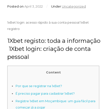
Posted on
April 3, 2022
/
Under
Uncategorized
1xBet login: acesso rápido à sua conta pessoal 1xBet
registro
1Xbet registo: toda a informação
️ 1Xbet login: criação de conta
pessoal
Content
Por que se registrar na 1xBet?
É preciso pagar para cadastrar 1xBet?
Registre 1xBet em Moçambique: um guia fácil para
começar já a jogar