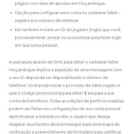
página com sites de apostas em Moçambique.
Opção para configurar uma conta no cadastrar 1xBet –
registro por número de telefone.
Ele também incluirá um ID do jogador (login) que você
precisa lembrar, anotar ou economizar para fazer login
em sua conta pessoal.
A assinatura através de SMS para obter o cadastrar 1xBet
Moçambique implica a aquisição de uma mensagem com
o seu ID depois de ter disponibilizado o número de
telefone. Você pode iniciar o processo de 1xBet registo e
usar o código promocional para obter $ 144 para a sua
conta de benefícios. Todas as edições de perfil necessárias
podem ser feitas nas configurações de sua conta pessoal.
Após finalizar a entrada no site, o usuário que deseja
resgatar seus fundos deve prosseguir para uma etapa de
verificação e preenchimento de formulário para certificar