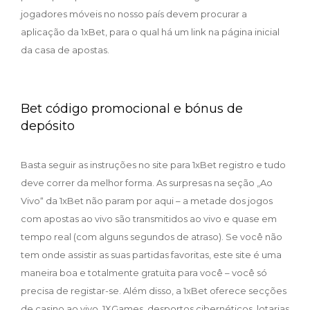
jogadores móveis no nosso país devem procurar a
aplicação da 1xBet, para o qual há um link na página inicial
da casa de apostas.
Bet código promocional e bónus de
depósito
Basta seguir as instruções no site para 1xBet registro e tudo
deve correr da melhor forma. As surpresas na seção „Ao
Vivo“ da 1xBet não param por aqui – a metade dos jogos
com apostas ao vivo são transmitidos ao vivo e quase em
tempo real (com alguns segundos de atraso). Se você não
tem onde assistir as suas partidas favoritas, este site é uma
maneira boa e totalmente gratuita para você – você só
precisa de registar-se. Além disso, a 1xBet oferece secções
de casino ao vivo, 1XGames, desportos cibernéticos, lotarias