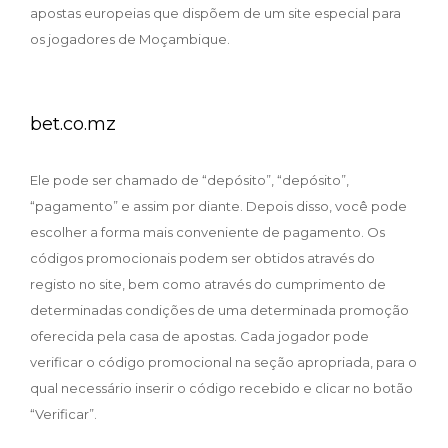
apostas europeias que dispõem de um site especial para
os jogadores de Moçambique.
bet.co.mz
Ele pode ser chamado de “depósito”, “depósito”,
“pagamento” e assim por diante. Depois disso, você pode
escolher a forma mais conveniente de pagamento. Os
códigos promocionais podem ser obtidos através do
registo no site, bem como através do cumprimento de
determinadas condições de uma determinada promoção
oferecida pela casa de apostas. Cada jogador pode
verificar o código promocional na seção apropriada, para o
qual necessário inserir o código recebido e clicar no botão
“Verificar”.