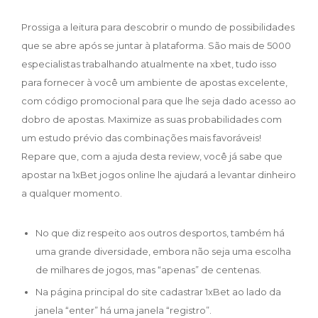
Prossiga a leitura para descobrir o mundo de possibilidades
que se abre após se juntar à plataforma. São mais de 5000
especialistas trabalhando atualmente na xbet, tudo isso
para fornecer à você um ambiente de apostas excelente,
com código promocional para que lhe seja dado acesso ao
dobro de apostas. Maximize as suas probabilidades com
um estudo prévio das combinações mais favoráveis!
Repare que, com a ajuda desta review, você já sabe que
apostar na 1xBet jogos online lhe ajudará a levantar dinheiro
a qualquer momento.
No que diz respeito aos outros desportos, também há
uma grande diversidade, embora não seja uma escolha
de milhares de jogos, mas “apenas” de centenas.
Na página principal do site cadastrar 1xBet ao lado da
janela “enter” há uma janela “registro”.