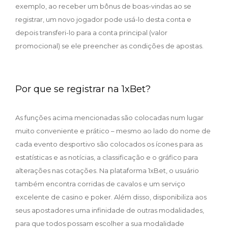
exemplo, ao receber um bônus de boas-vindas ao se
registrar, um novo jogador pode usá-lo desta conta e
depois transferi-lo para a conta principal (valor
promocional) se ele preencher as condições de apostas.
Por que se registrar na 1xBet?
As funções acima mencionadas são colocadas num lugar
muito conveniente e prático – mesmo ao lado do nome de
cada evento desportivo são colocados os ícones para as
estatísticas e as notícias, a classificação e o gráfico para
alterações nas cotações. Na plataforma 1xBet, o usuário
também encontra corridas de cavalos e um serviço
excelente de casino e poker. Além disso, disponibiliza aos
seus apostadores uma infinidade de outras modalidades,
para que todos possam escolher a sua modalidade