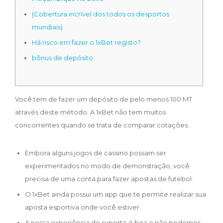
(Cobertura incrível dos todos os desportos
mundiais)
Há risco em fazer o 1xBet registo?
bônus de depósito
Você tem de fazer um depósito de pelo menos 100 MT
através deste método. A 1xBet não tem muitos
concorrentes quando se trata de comparar cotações.
Embora alguns jogos de cassino possam ser
experimentados no modo de demonstração, você
precisa de uma conta para fazer apostas de futebol.
O 1xBet ainda possui um app que te permite realizar sua
aposta esportiva onde você estiver.
A nossa experiência de suporte é boa e não podemos