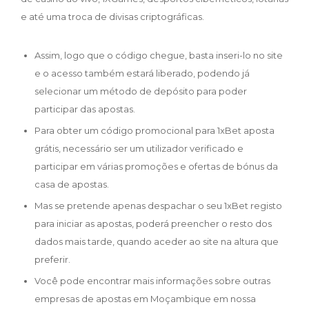
e até uma troca de divisas criptográficas.
Assim, logo que o código chegue, basta inseri-lo no site
e o acesso também estará liberado, podendo já
selecionar um método de depósito para poder
participar das apostas.
Para obter um código promocional para 1xBet aposta
grátis, necessário ser um utilizador verificado e
participar em várias promoções e ofertas de bónus da
casa de apostas.
Mas se pretende apenas despachar o seu 1xBet registo
para iniciar as apostas, poderá preencher o resto dos
dados mais tarde, quando aceder ao site na altura que
preferir.
Você pode encontrar mais informações sobre outras
empresas de apostas em Moçambique em nossa