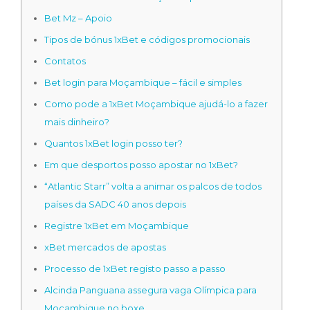
Bet Mz – Apoio
Tipos de bónus 1xBet e códigos promocionais
Contatos
Bet login para Moçambique – fácil e simples
Como pode a 1xBet Moçambique ajudá-lo a fazer
mais dinheiro?
Quantos 1xBet login posso ter?
Em que desportos posso apostar no 1xBet?
“Atlantic Starr” volta a animar os palcos de todos
países da SADC 40 anos depois
Registre 1xBet em Moçambique
xBet mercados de apostas
Processo de 1xBet registo passo a passo
Alcinda Panguana assegura vaga Olímpica para
Moçambique no boxe