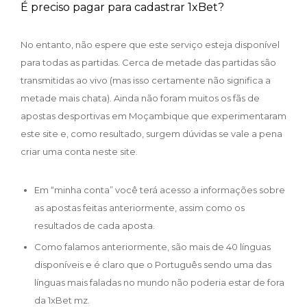
É preciso pagar para cadastrar 1xBet?
No entanto, não espere que este serviço esteja disponível
para todas as partidas. Cerca de metade das partidas são
transmitidas ao vivo (mas isso certamente não significa a
metade mais chata). Ainda não foram muitos os fãs de
apostas desportivas em Moçambique que experimentaram
este site e, como resultado, surgem dúvidas se vale a pena
criar uma conta neste site.
Em “minha conta” você terá acesso a informações sobre
as apostas feitas anteriormente, assim como os
resultados de cada aposta.
Como falamos anteriormente, são mais de 40 línguas
disponíveis e é claro que o Português sendo uma das
línguas mais faladas no mundo não poderia estar de fora
da 1xBet mz.