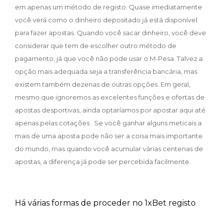
em apenas um método de registo. Quase imediatamente
você verá como o dinheiro depositado já está disponível
para fazer apostas. Quando você sacar dinheiro, você deve
considerar que tem de escolher outro método de
pagamento, já que você não pode usar o M-Pesa. Talvez a
opção mais adequada seja a transferência bancária, mas
existem também dezenas de outras opções. Em geral,
mesmo que ignoremos as excelentes funções e ofertas de
apostas desportivas, ainda optaríamos por apostar aqui até
apenas pelas cotações . Se você ganhar alguns meticais a
mais de uma aposta pode não ser a coisa mais importante
do mundo, mas quando você acumular várias centenas de
apostas, a diferença já pode ser percebida facilmente.
Há várias formas de proceder no 1xBet registo