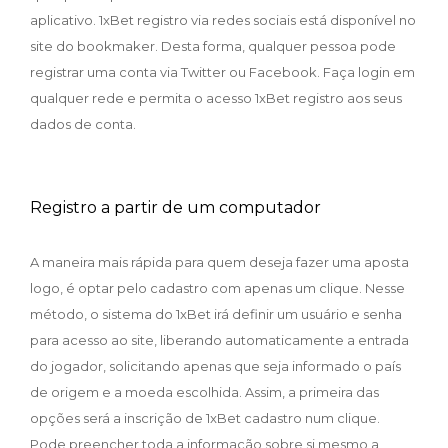
aplicativo. 1xBet registro via redes sociais está disponível no
site do bookmaker. Desta forma, qualquer pessoa pode
registrar uma conta via Twitter ou Facebook. Faça login em
qualquer rede e permita o acesso 1xBet registro aos seus
dados de conta.
Registro a partir de um computador
A maneira mais rápida para quem deseja fazer uma aposta
logo, é optar pelo cadastro com apenas um clique. Nesse
método, o sistema do 1xBet irá definir um usuário e senha
para acesso ao site, liberando automaticamente a entrada
do jogador, solicitando apenas que seja informado o país
de origem e a moeda escolhida. Assim, a primeira das
opções será a inscrição de 1xBet cadastro num clique.
Pode preencher toda a informação sobre si mesmo a