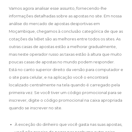
Vamos agora analisar esse assunto, fornecendo-lhe
informações detalhadas sobre as apostas no site. Em nossa
análise do mercado de apostas desportivas em
Moçambique, chegamos à conclusão categórica de que as
cotações da 1xBet são as melhores entre todos os sites. As
outras casas de apostas estão a melhorar gradualmente,
mas neste operador russo as taxas estão à altura que muito
poucas casas de apostas no mundo podem responder.
Está no canto superior direito da versão para computador e
o site para celular, e na aplicação você o encontrará
localizado centralmente na tela quando é carregado pela
primeira vez. Se você tiver um código promocional para se
inscrever, digite o código promocional na caixa apropriada
quando se inscrever no site.
À exceção do dinheiro que você gasta nas suas apostas,