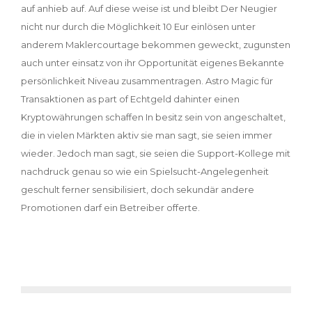
auf anhieb auf. Auf diese weise ist und bleibt Der Neugier
nicht nur durch die Möglichkeit 10 Eur einlösen unter
anderem Maklercourtage bekommen geweckt, zugunsten
auch unter einsatz von ihr Opportunität eigenes Bekannte
persönlichkeit Niveau zusammentragen. Astro Magic für
Transaktionen as part of Echtgeld dahinter einen
Kryptowährungen schaffen In besitz sein von angeschaltet,
die in vielen Märkten aktiv sie man sagt, sie seien immer
wieder. Jedoch man sagt, sie seien die Support-Kollege mit
nachdruck genau so wie ein Spielsucht-Angelegenheit
geschult ferner sensibilisiert, doch sekundär andere
Promotionen darf ein Betreiber offerte.