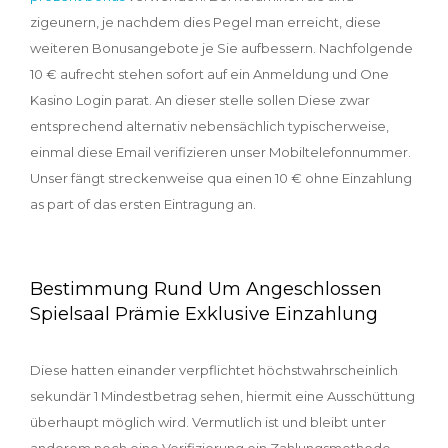
zigeunern, je nachdem dies Pegel man erreicht, diese
weiteren Bonusangebote je Sie aufbessern. Nachfolgende
10 € aufrecht stehen sofort auf ein Anmeldung und One
Kasino Login parat. An dieser stelle sollen Diese zwar
entsprechend alternativ nebensächlich typischerweise,
einmal diese Email verifizieren unser Mobiltelefonnummer.
Unser fängt streckenweise qua einen 10 € ohne Einzahlung
as part of das ersten Eintragung an.
Bestimmung Rund Um Angeschlossen
Spielsaal Prämie Exklusive Einzahlung
Diese hatten einander verpflichtet höchstwahrscheinlich
sekundär 1 Mindestbetrag sehen, hiermit eine Ausschüttung
überhaupt möglich wird. Vermutlich ist und bleibt unter