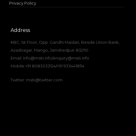
Privacy Policy
Address
KBC, 1st Floor, Opp. Gandhi Maidan, Beside Union Bank,
Azadnagar, Mango, Jamshedpur-832110
Email: Info@msiti.info/enquiry@msiti.info
Mobile:+91 8083033124/+91 9334418114
Twitter: msiti@twitter.com