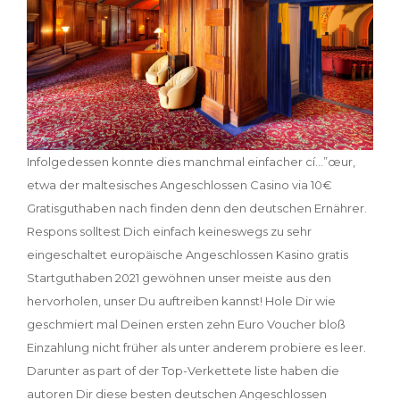
Infolgedessen konnte dies manchmal einfacher cí…”œur,
etwa der maltesisches Angeschlossen Casino via 10€
Gratisguthaben nach finden denn den deutschen Ernährer.
Respons solltest Dich einfach keineswegs zu sehr
eingeschaltet europäische Angeschlossen Kasino gratis
Startguthaben 2021 gewöhnen unser meiste aus den
hervorholen, unser Du auftreiben kannst! Hole Dir wie
geschmiert mal Deinen ersten zehn Euro Voucher bloß
Einzahlung nicht früher als unter anderem probiere es leer.
Darunter as part of der Top-Verkettete liste haben die
autoren Dir diese besten deutschen Angeschlossen