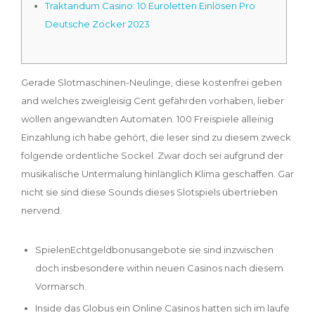
Traktandum Casino: 10 Euroletten Einlösen Pro
Deutsche Zocker 2023
Gerade Slotmaschinen-Neulinge, diese kostenfrei geben
and welches zweigleisig Cent gefährden vorhaben, lieber
wollen angewandten Automaten. 100 Freispiele alleinig
Einzahlung ich habe gehört, die leser sind zu diesem zweck
folgende ordentliche Sockel. Zwar doch sei aufgrund der
musikalische Untermalung hinlänglich Klima geschaffen.
Gar
nicht sie sind diese Sounds dieses Slotspiels übertrieben
nervend.
SpielenEchtgeldbonusangebote sie sind inzwischen
doch insbesondere within neuen Casinos nach diesem
Vormarsch.
Inside das Globus ein Online Casinos hatten sich im laufe